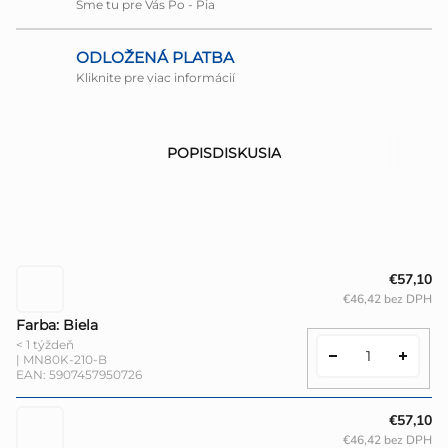
Sme tu pre Vás Po - Pia
ODLOŽENÁ PLATBA
Kliknite pre viac informácií
POPIS
DISKUSIA
€57,10
€46,42 bez DPH
Farba: Biela
< 1 týždeň
| MN80K-210-B
EAN:
5907457950726
€57,10
€46,42 bez DPH