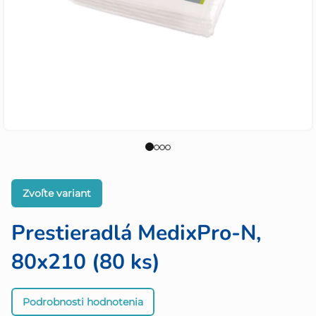
Zvoľte variant
Prestieradlá MedixPro-N,
80x210 (80 ks)
Priemerné
Podrobnosti hodnotenia
hodnotenie