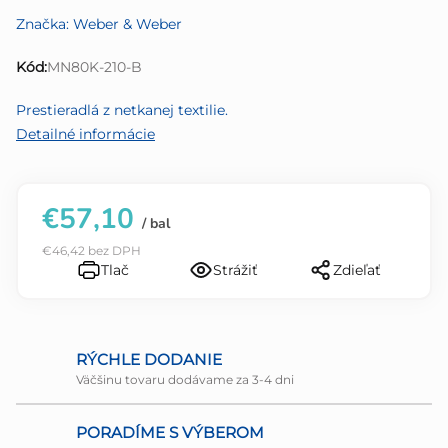
produktu
Značka:
Weber & Weber
je
0,0
Kód:
MN80K-210-B
z
5
Prestieradlá z netkanej textilie.
hviezdičiek.
Detailné informácie
€57,10
/ bal
€46,42 bez DPH
Tlač
Strážiť
Zdieľať
RÝCHLE DODANIE
Väčšinu tovaru dodávame za 3-4 dni
PORADÍME S VÝBEROM