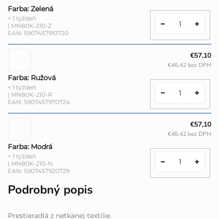
Farba: Zelená
< 1 týždeň
| MN80K-210-Z
EAN:
5907457910720
€57,10
€46,42 bez DPH
Farba: Ružová
< 1 týždeň
| MN80K-210-R
EAN:
5907457970724
€57,10
€46,42 bez DPH
Farba: Modrá
< 1 týždeň
| MN80K-210-N
EAN:
5907457920729
Podrobný popis
Prestieradlá z netkanej textilie.