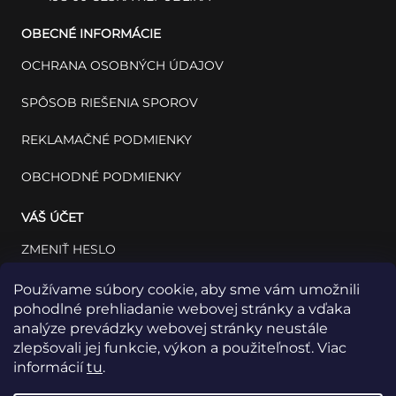
OBECNÉ INFORMÁCIE
OCHRANA OSOBNÝCH ÚDAJOV
SPÔSOB RIEŠENIA SPOROV
REKLAMAČNÉ PODMIENKY
OBCHODNÉ PODMIENKY
VÁŠ ÚČET
ZMENIŤ HESLO
VÁŠ PROFIL
Používame súbory cookie, aby sme vám umožnili
pohodlné prehliadanie webovej stránky a vďaka
VAŠE OBJEDNÁVKY
analýze prevádzky webovej stránky neustále
zlepšovali jej funkcie, výkon a použiteľnosť. Viac
informácií
tu
.