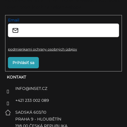
ä
Vložte svoj e-mail a my Vám budeme zasielať informácie o
nových produktoch na našom e-shope.
t
i
Email
e
Vložením e-mailu súhlasíte s
podmienkami ochrany osobných údajov
Prihlásiť sa
KONTAKT
INFO
@
INSET.CZ
+421 233 002 089
SADSKÁ 603/10
PRAHA 9 - HLOUBĚTÍN
198 00 ČESKÁ REPUBLIKA