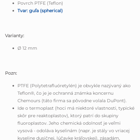
Povrch PTFE (Teflon)
Tvar: guľa (spherical)
Varianty:
Ø 12 mm
Pozn:
PTFE (Polytetrafluóretylén) je obvykle nazývaný ako
Teflon®, čo je je ochranná známka koncernu
Chemours (táto firma sa pôvodne volala DuPont).
Ide o termoplast (hoci má niektoré vlastnosti, typické
skôr pre reaktoplastov), ktorý patrí do skupiny
fluoroplastov. Jeho chemická odolnosť je veľmi
vysová - odoláva kyselinám (napr. je stály vo vriacej
kyseline dusičnej, lúčavke kráľovskej), zásadám,