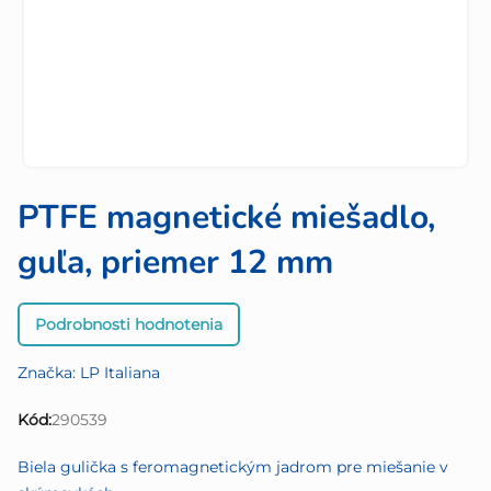
PTFE magnetické miešadlo,
guľa, priemer 12 mm
Priemerné
Podrobnosti hodnotenia
hodnotenie
produktu
Značka:
LP Italiana
je
0,0
Kód:
290539
z
5
Biela gulička s feromagnetickým jadrom pre miešanie v
hviezdičiek.