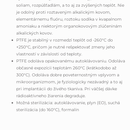
soliam, rozpúšťadlám, a to aj za zvýšených teplôt. Nie
je odolný proti roztaveným alkalickým kovom,
elementárnemu fluóru, roztoku sodíka v kvapalnom
amoniaku a niektorým organokovovým zlúčeninám
alkalických kovov.
PTFE je stabilný v rozmedzí teplôt od -260°C do
+250°C, pričom je nutné rešpektovať zmeny jeho
vlastností v závislosti od teploty.
PTFE odoláva opakovanému autoklávovaniu. Odoláva
občasné expozícii teplotám 260°C (krátkodobo až
300°C). Odoláva dobre poveternostným vplyvom a
mikroorganizmom, je fyziologicky nezávadný a to aj
pri implantácii do živého tkaniva. Pri väčšej dávke
rádioaktívneho žiarenia degraduje.
Možná sterilizácia: autoklávovanie, plyn (EO), suchá
sterilizácia (do 160°C), formalín