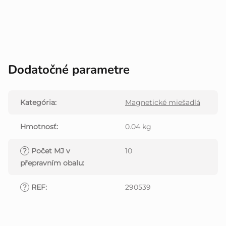
Dodatočné parametre
Kategória
:
Magnetické miešadlá
Hmotnosť
:
0.04 kg
?
Počet MJ v
10
přepravním obalu
:
?
REF
:
290539