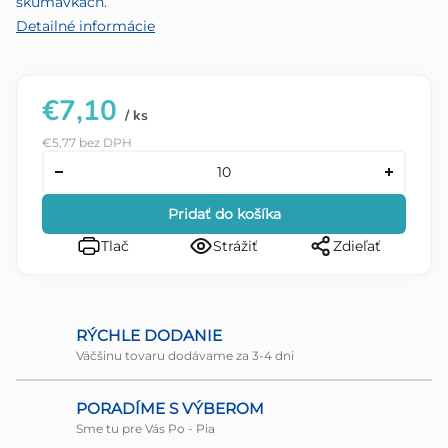
skúmavkách.
Detailné informácie
€7,10
/ ks
€5,77 bez DPH
Pridať do košíka
Tlač
Strážiť
Zdieľať
RÝCHLE DODANIE
Väčšinu tovaru dodávame za 3-4 dni
PORADÍME S VÝBEROM
Sme tu pre Vás Po - Pia