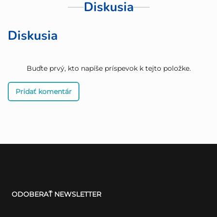
Diskusia
Diskusia
Buďte prvý, kto napíše príspevok k tejto položke.
Pridať komentár
Z
á
ODOBERAŤ NEWSLETTER
p