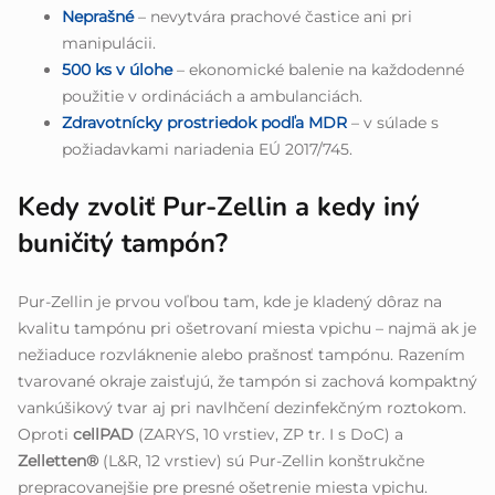
Neprašné
– nevytvára prachové častice ani pri
manipulácii.
500 ks v úlohe
– ekonomické balenie na každodenné
použitie v ordináciách a ambulanciách.
Zdravotnícky prostriedok podľa MDR
– v súlade s
požiadavkami nariadenia EÚ 2017/745.
Kedy zvoliť Pur-Zellin a kedy iný
buničitý tampón?
Pur-Zellin je prvou voľbou tam, kde je kladený dôraz na
kvalitu tampónu pri ošetrovaní miesta vpichu – najmä ak je
nežiaduce rozvláknenie alebo prašnosť tampónu. Razením
tvarované okraje zaisťujú, že tampón si zachová kompaktný
vankúšikový tvar aj pri navlhčení dezinfekčným roztokom.
Oproti
cellPAD
(ZARYS, 10 vrstiev, ZP tr. I s DoC) a
Zelletten®
(L&R, 12 vrstiev) sú Pur-Zellin konštrukčne
prepracovanejšie pre presné ošetrenie miesta vpichu.