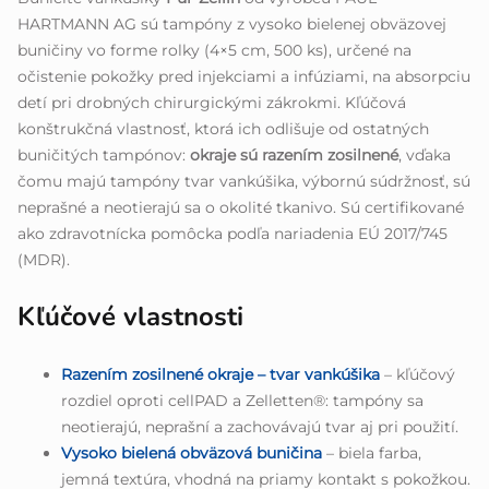
HARTMANN AG sú tampóny z vysoko bielenej obväzovej
buničiny vo forme rolky (4×5 cm, 500 ks), určené na
očistenie pokožky pred injekciami a infúziami, na absorpciu
detí pri drobných chirurgickými zákrokmi. Kľúčová
konštrukčná vlastnosť, ktorá ich odlišuje od ostatných
buničitých tampónov:
okraje sú razením zosilnené
, vďaka
čomu majú tampóny tvar vankúšika, výbornú súdržnosť, sú
neprašné a neotierajú sa o okolité tkanivo. Sú certifikované
ako zdravotnícka pomôcka podľa nariadenia EÚ 2017/745
(MDR).
Kľúčové vlastnosti
Razením zosilnené okraje – tvar vankúšika
– kľúčový
rozdiel oproti cellPAD a Zelletten®: tampóny sa
neotierajú, neprašní a zachovávajú tvar aj pri použití.
Vysoko bielená obväzová buničina
– biela farba,
jemná textúra, vhodná na priamy kontakt s pokožkou.