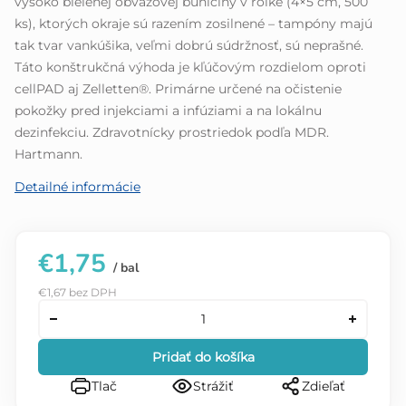
vysoko bielenej obväzovej buničiny v rolke (4×5 cm, 500
ks), ktorých okraje sú razením zosilnené – tampóny majú
tak tvar vankúšika, veľmi dobrú súdržnosť, sú neprašné.
Táto konštrukčná výhoda je kľúčovým rozdielom oproti
cellPAD aj Zelletten®. Primárne určené na očistenie
pokožky pred injekciami a infúziami a na lokálnu
dezinfekciu. Zdravotnícky prostriedok podľa MDR.
Hartmann.
Detailné informácie
€1,75
/ bal
€1,67 bez DPH
Pridať do košíka
Tlač
Strážiť
Zdieľať