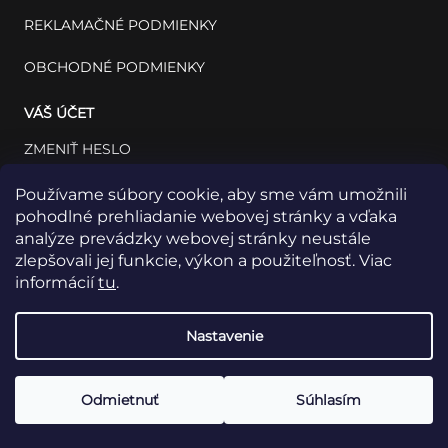
REKLAMAČNÉ PODMIENKY
OBCHODNÉ PODMIENKY
VÁŠ ÚČET
ZMENIŤ HESLO
VÁŠ PROFIL
Používame súbory cookie, aby sme vám umožnili
pohodlné prehliadanie webovej stránky a vďaka
VAŠE OBJEDNÁVKY
analýze prevádzky webovej stránky neustále
zlepšovali jej funkcie, výkon a použiteľnosť. Viac
informácií
tu
.
Nastavenie
Odmietnuť
Súhlasím
Copyright 2026
INSET: Med & Lab
Všetky práva vyhradené.
Vytvoril Shoptet