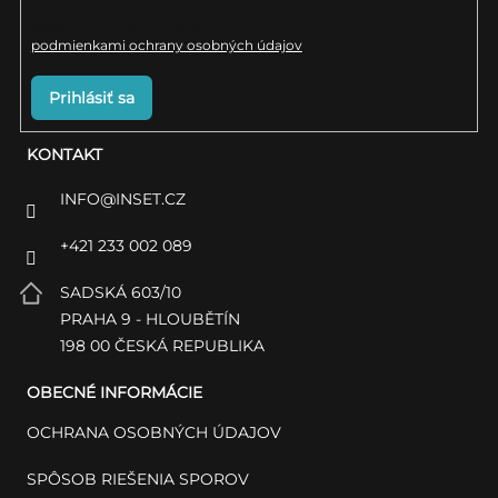
Vložením e-mailu súhlasíte s
podmienkami ochrany osobných údajov
Prihlásiť sa
KONTAKT
INFO
@
INSET.CZ
+421 233 002 089
SADSKÁ 603/10
PRAHA 9 - HLOUBĚTÍN
198 00 ČESKÁ REPUBLIKA
OBECNÉ INFORMÁCIE
OCHRANA OSOBNÝCH ÚDAJOV
SPÔSOB RIEŠENIA SPOROV