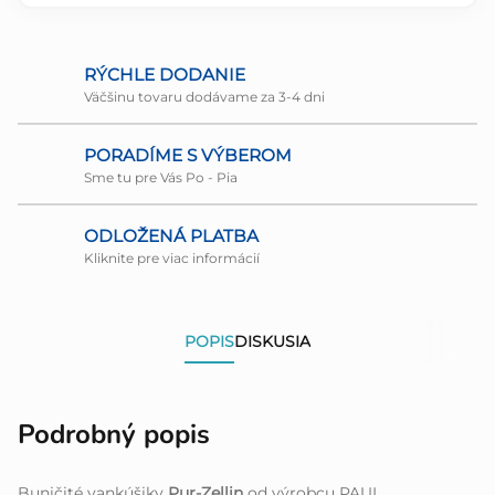
RÝCHLE DODANIE
Väčšinu tovaru dodávame za 3-4 dni
PORADÍME S VÝBEROM
Sme tu pre Vás Po - Pia
ODLOŽENÁ PLATBA
Kliknite pre viac informácií
POPIS
DISKUSIA
Podrobný popis
Buničité vankúšiky
Pur-Zellin
od výrobcu PAUL