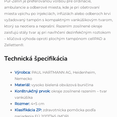
Pur-Zellin je preferovanou voľbou pre ordinácie,
ambulancie a odberové miesta, kde je pri ošetrovaní
miesta vpichu po injekciách, infúziách alebo odberoch krvi
vyžadovaný tampón s kompaktným vankúšikovým tvarom,
ktorý sa neotiera a neprašní. Razením zosilnené okraje
zaisťujú stály tvar aj pri navlhčení dezinfekčným roztokom
– kľúčová výhoda oproti plochým tampónom cellPAD a
Zelletten®.
Technická špecifikácia
Výrobca:
PAUL HARTMANN AG, Heidenheim,
Nemecko
Materiál:
vysoko bielená obväzová buničina
Konštrukčný prvok:
okraje zosilnené razením – tvar
vankúšika
Rozmer:
4×5 cm
Klasifikácia ZP:
zdravotnícka pomôcka podľa
nariadenia EÚ 2017/745 (MDR)