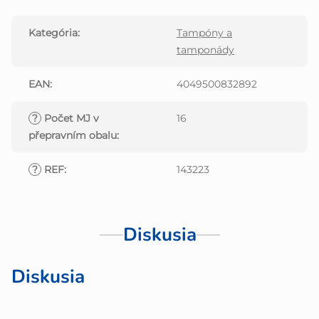
Kategória
:
Tampóny a
tamponády
EAN
:
4049500832892
?
Počet MJ v
16
přepravním obalu
:
?
REF
:
143223
Diskusia
Diskusia