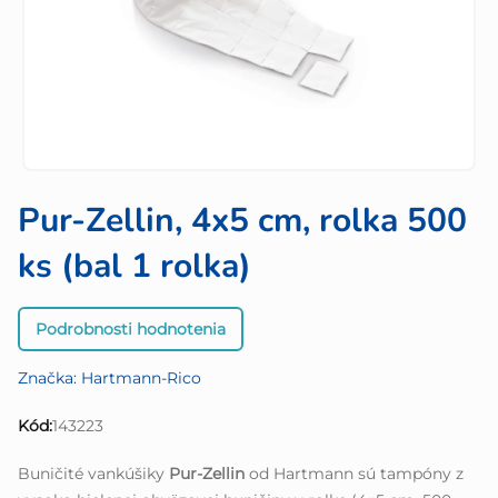
Pur-Zellin, 4x5 cm, rolka 500
ks (bal 1 rolka)
Priemerné
Podrobnosti hodnotenia
hodnotenie
produktu
Značka:
Hartmann-Rico
je
0,0
Kód:
143223
z
5
Buničité vankúšiky
Pur-Zellin
od Hartmann sú tampóny z
hviezdičiek.