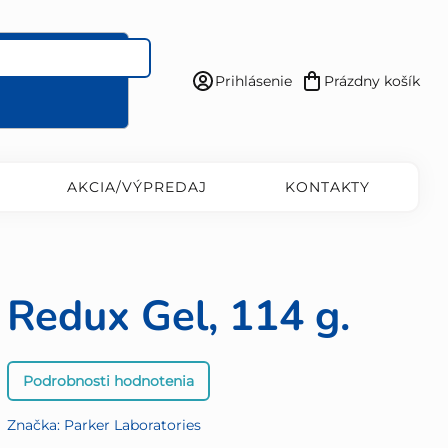
Prihlásenie
Prázdny košík
Nákupný
košík
AKCIA/VÝPREDAJ
KONTAKTY
Redux Gel, 114 g.
Priemerné
Podrobnosti hodnotenia
hodnotenie
produktu
Značka:
Parker Laboratories
je