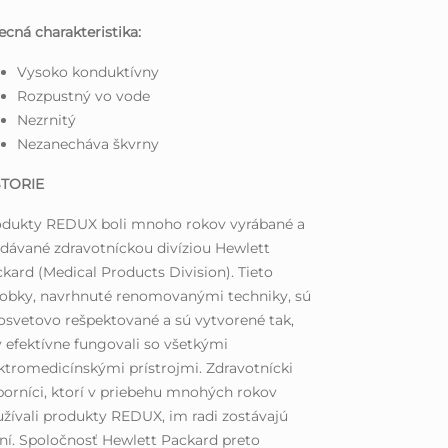
cná charakteristika:
Vysoko konduktívny
Rozpustný vo vode
Nezrnitý
Nezanecháva škvrny
STORIE
odukty REDUX boli mnoho rokov vyrábané a
dávané zdravotníckou divíziou Hewlett
kard (Medical Products Division). Tieto
obky, navrhnuté renomovanými techniky, sú
osvetovo rešpektované a sú vytvorené tak,
 efektívne fungovali so všetkými
ktromedicínskými prístrojmi. Zdravotnícki
orníci, ktorí v priebehu mnohých rokov
žívali produkty REDUX, im radi zostávajú
ní. Spoločnosť Hewlett Packard preto