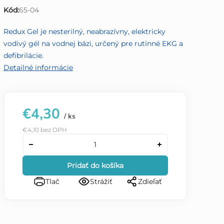
0,0
Kód:
65-04
z
5
Redux Gel je nesterilný, neabrazívny, elektricky
hviezdičiek.
vodivý gél na vodnej bázi, určený pre rutinné EKG a
defibrilácie.
Detailné informácie
€4,30
/ ks
€4,10 bez DPH
Pridať do košíka
Tlač
Strážiť
Zdieľať