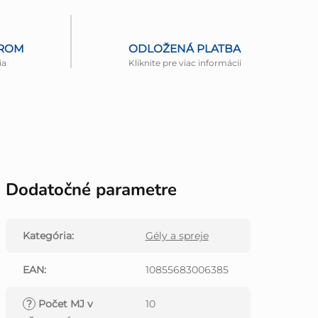
EROM
ODLOŽENÁ PLATBA
ia
Kliknite pre viac informácií
Dodatočné parametre
Kategória
:
Gély a spreje
EAN
:
10855683006385
?
Počet MJ v
10