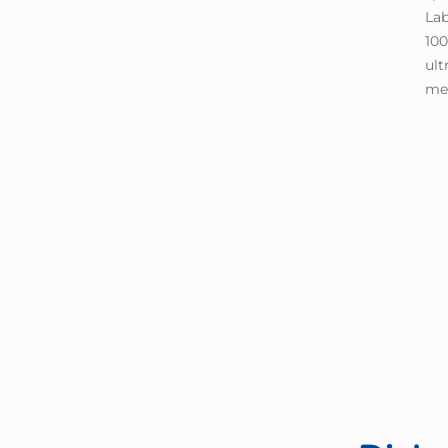
Lab
100
ult
med