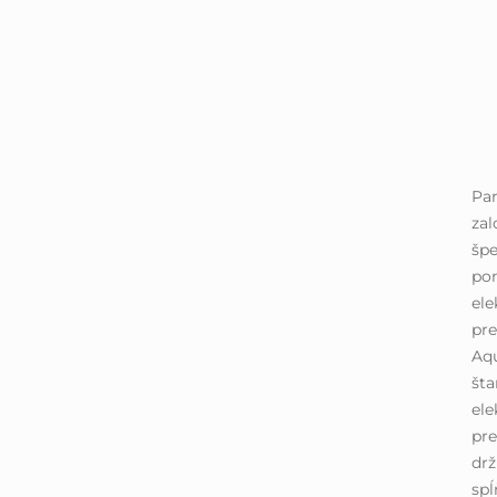
Par
zal
špe
pom
ele
pr
Aqu
šta
ele
pre
drž
spĺ