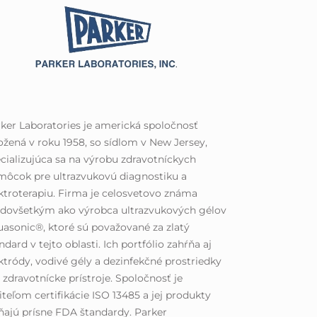
ker Laboratories je americká spoločnosť
ožená v roku 1958, so sídlom v New Jersey,
cializujúca sa na výrobu zdravotníckych
ôcok pre ultrazvukovú diagnostiku a
ktroterapiu. Firma je celosvetovo známa
edovšetkým ako výrobca ultrazvukových gélov
asonic®, ktoré sú považované za zlatý
ndard v tejto oblasti. Ich portfólio zahŕňa aj
ktródy, vodivé gély a dezinfekčné prostriedky
 zdravotnícke prístroje. Spoločnosť je
iteľom certifikácie ISO 13485 a jej produkty
ňajú prísne FDA štandardy. Parker