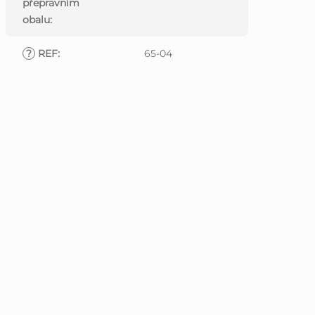
přepravním
obalu
:
?
REF
:
65-04