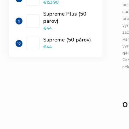
€153,90
pos
spo
Supreme Plus (50
pr
párov)
výr
€44
za
Supreme (50 párov)
Pa
výr
€44
gél
Par
cel
O