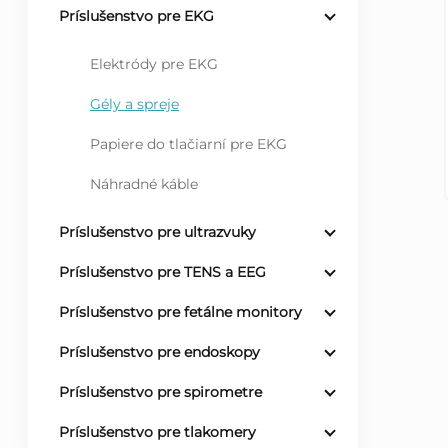
Príslušenstvo pre EKG
ý
Elektródy pre EKG
p
Gély a spreje
a
Papiere do tlačiarní pre EKG
n
Náhradné káble
e
Príslušenstvo pre ultrazvuky
Príslušenstvo pre TENS a EEG
l
Príslušenstvo pre fetálne monitory
Príslušenstvo pre endoskopy
Príslušenstvo pre spirometre
Príslušenstvo pre tlakomery