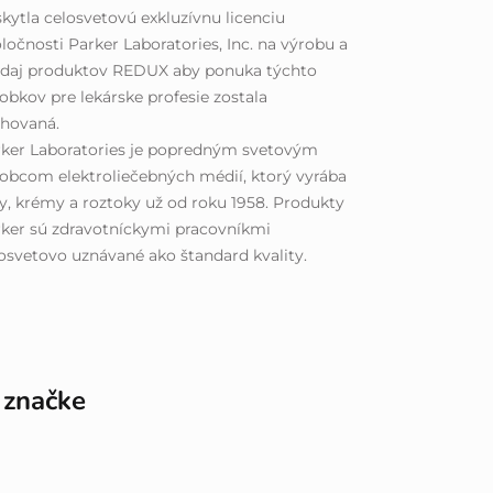
kytla celosvetovú exkluzívnu licenciu
ločnosti Parker Laboratories, Inc. na výrobu a
edaj produktov REDUX aby ponuka týchto
obkov pre lekárske profesie zostala
chovaná.
rker Laboratories je popredným svetovým
obcom elektroliečebných médií, ktorý vyrába
y, krémy a roztoky už od roku 1958. Produkty
ker sú zdravotníckymi pracovníkmi
osvetovo uznávané ako štandard kvality.
 značke