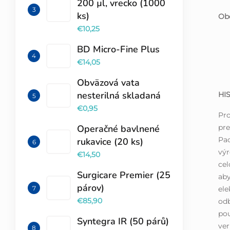
200 µl, vrecko (1000
ks)
Obe
€10,25
BD Micro-Fine Plus
€14,05
Obväzová vata
nesterilná skladaná
HI
€0,95
Pr
pre
Operačné bavlnené
Pac
rukavice (20 ks)
výr
€14,50
cel
Surgicare Premier (25
aby
párov)
ele
€85,90
odb
pou
Syntegra IR (50 párů)
ver