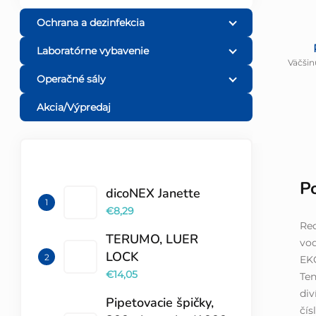
Ochrana a dezinfekcia
Laboratórne vybavenie
Väčšin
Operačné sály
Akcia/Výpredaj
TOP 10 PRODUKTOV
P
dicoNEX Janette
€8,29
Red
TERUMO, LUER
vod
LOCK
EKG
€14,05
Ten
div
Pipetovacie špičky,
čís