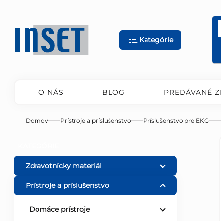
Prejsť
na
obsah
Kategórie
O NÁS
BLOG
PREDÁVANÉ Z
Domov
Prístroje a príslušenstvo
Príslušenstvo pre EKG
B
Preskočiť
KATEGÓRIE
kategórie
o
Zdravotnícky materiál
Prístroje a príslušenstvo
č
Domáce prístroje
n