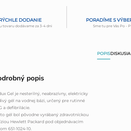
RÝCHLE DODANIE
PORADÍME S VÝB
u tovaru dodávame za 3-4 dni
Sme tu pre Vás Po - P
POPIS
DISKUSIA
odrobný popis
ux Gel je nesterilný, neabrazívny, elektricky
ivý gél na vodnej bázi, určený pre rutinné
 a defibrilácie.
to gél bol pôvodne vyrábaný zdravotníckou
íziou Hewlett Packard pod objednávacím
lom 651-1024-10.