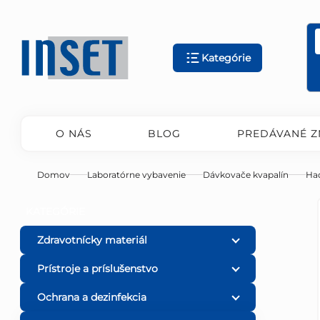
Prejsť
na
obsah
Kategórie
O NÁS
BLOG
PREDÁVANÉ Z
Domov
Laboratórne vybavenie
Dávkovače kvapalín
Ha
B
Preskočiť
KATEGÓRIE
kategórie
o
Zdravotnícky materiál
Prístroje a príslušenstvo
č
Ochrana a dezinfekcia
n