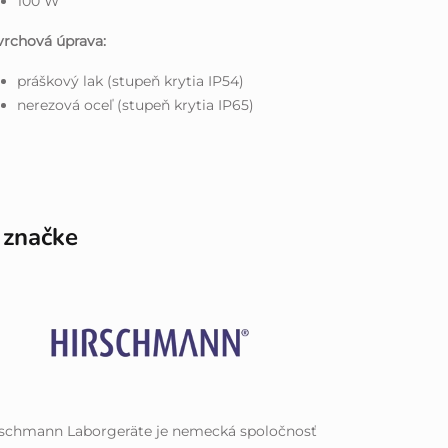
100 W
rchová úprava:
práškový lak (stupeň krytia IP54)
nerezová oceľ (stupeň krytia IP65)
 značke
rschmann Laborgeräte je nemecká spoločnosť