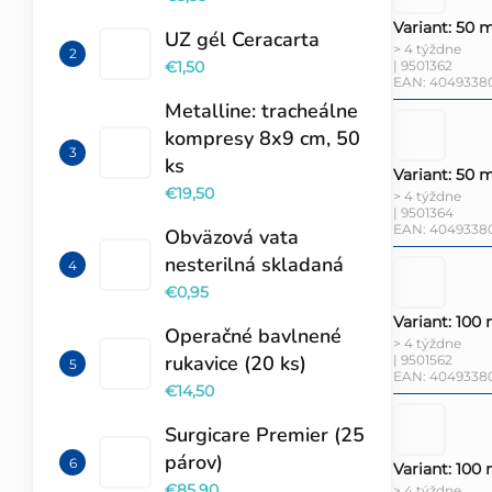
Variant: 50 m
UZ gél Ceracarta
> 4 týždne
| 9501362
€1,50
EAN:
40493380
Metalline: tracheálne
kompresy 8x9 cm, 50
ks
Variant: 50 m
€19,50
> 4 týždne
| 9501364
EAN:
4049338
Obväzová vata
nesterilná skladaná
€0,95
Variant: 100 
Operačné bavlnené
> 4 týždne
rukavice (20 ks)
| 9501562
EAN:
4049338
€14,50
Surgicare Premier (25
párov)
Variant: 100 
€85,90
> 4 týždne