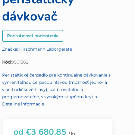
dávkovač
Priemerné
Podrobnosti hodnotenia
hodnotenie
produktu
Značka:
Hirschmann Laborgeräte
je
0,0
Kód:
9501362
z
5
Peristaltické čerpadlo pre kontinuálne dávkovanie s
hviezdičiek.
vymeniteľnou čerpacou hlavou (možnosť jedno- a
viac-hadičkové hlavy), kalibrovateľné a
programovateľné, s vysokým stupňom krytia.
Detailné informácie
od
€3 680,85
/ ks