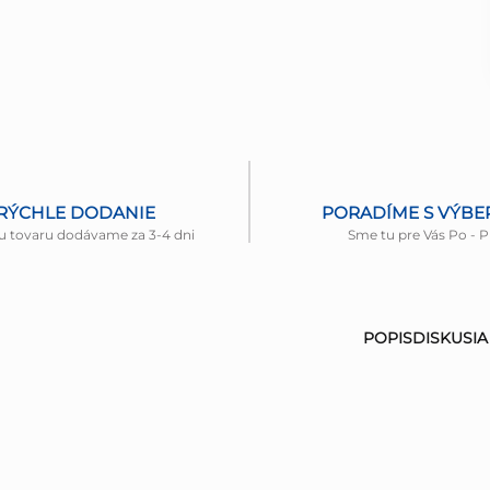
RÝCHLE DODANIE
PORADÍME S VÝB
u tovaru dodávame za 3-4 dni
Sme tu pre Vás Po - P
POPIS
DISKUSIA