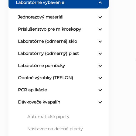
Laboratórne vybavenie
ý
Jednorazový materiál
p
Príslušenstvo pre mikroskopy
a
Laboratórne (odmerné) sklo
Laboratórny (odmerný) plast
n
Laboratórne pomôcky
e
Odolné výrobky (TEFLON)
l
PCR aplikácie
Dávkovače kvapalín
Automatické pipety
Nástavce na delené pipety