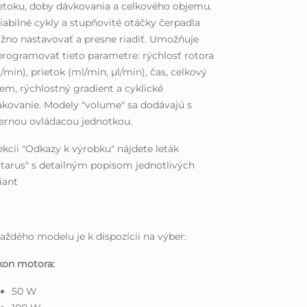
etoku, doby dávkovania a celkového objemu.
iabilné cykly a stupňovité otáčky čerpadla
no nastavovať a presne riadiť. Umožňuje
rogramovať tieto parametre: rýchlosť rotora
./min), prietok (ml/min, µl/min), čas, celkový
em, rýchlostný gradient a cyklické
kovanie. Modely "volume" sa dodávajú s
ernou ovládacou jednotkou.
ekcii "Odkazy k výrobku" nájdete leták
tarus" s detailným popisom jednotlivých
iant
aždého modelu je k dispozícii na výber:
kon motora:
50 W