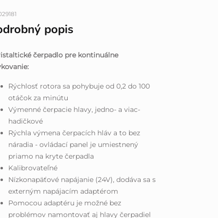
29181
odrobný popis
istaltické čerpadlo pre kontinuálne
kovanie:
Rýchlosť rotora sa pohybuje od 0,2 do 100
otáčok za minútu
Výmenné čerpacie hlavy, jedno- a viac-
hadičkové
Rýchla výmena čerpacích hláv a to bez
náradia - ovládací panel je umiestnený
priamo na kryte čerpadla
Kalibrovateľné
Nízkonapäťové napájanie (24V), dodáva sa s
externým napájacím adaptérom
Pomocou adaptéru je možné bez
problémov namontovať aj hlavy čerpadiel