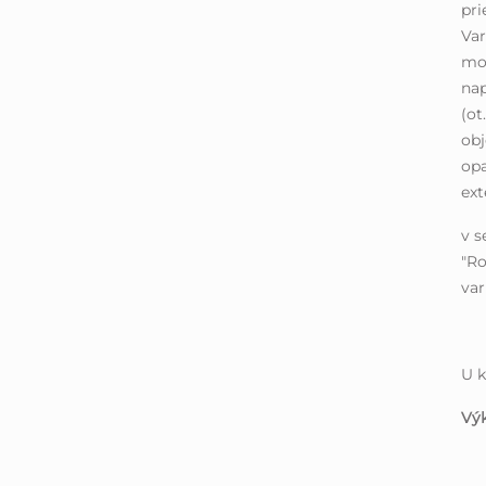
pri
Var
mož
nap
(ot
obj
opa
ext
v s
"Ro
var
U k
Vý