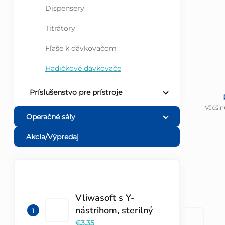
Dispensery
Titrátory
Fľaše k dávkovačom
Hadičkové dávkovače
Príslušenstvo pre prístroje
Väčšin
Operačné sály
Akcia/Výpredaj
TOP 10 PRODUKTOV
Vliwasoft s Y-
nástrihom, sterilný
€3,35