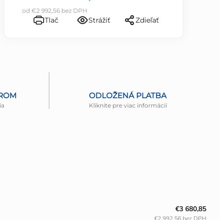
od
€2 992,56
bez DPH
Tlač
Strážiť
Zdieľať
EROM
ODLOŽENÁ PLATBA
ia
Kliknite pre viac informácií
€3 680,85
€2 992,56 bez DPH