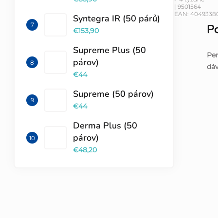
| 9501564
EAN:
40493380
Syntegra IR (50 párů)
P
€153,90
Supreme Plus (50
Per
párov)
dáv
€44
Supreme (50 párov)
€44
Derma Plus (50
párov)
€48,20