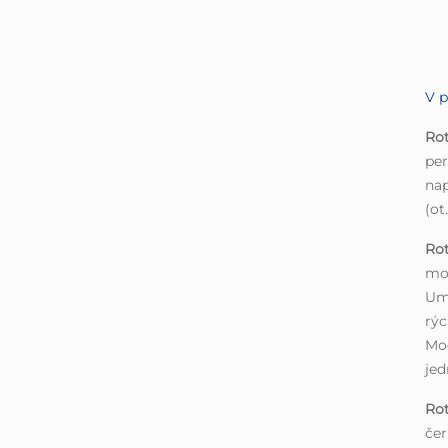
V p
Ro
per
nap
(ot
Ro
mož
Um
rýc
Mod
jed
Ro
čer