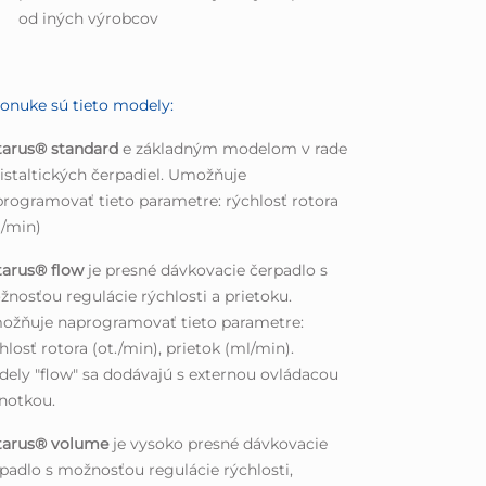
od iných výrobcov
onuke sú tieto modely:
tarus® standard
e základným modelom v rade
istaltických čerpadiel. Umožňuje
rogramovať tieto parametre: rýchlosť rotora
./min)
tarus® flow
je presné dávkovacie čerpadlo s
nosťou regulácie rýchlosti a prietoku.
ožňuje naprogramovať tieto parametre:
hlosť rotora (ot./min), prietok (ml/min).
ely "flow" sa dodávajú s externou ovládacou
notkou.
tarus® volume
je vysoko presné dávkovacie
padlo s možnosťou regulácie rýchlosti,