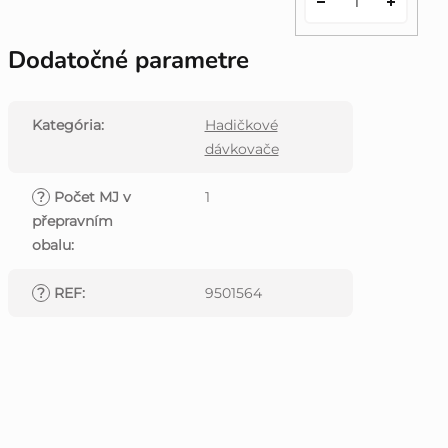
Dodatočné parametre
Kategória
:
Hadičkové
dávkovače
?
Počet MJ v
1
přepravním
obalu
:
?
REF
:
9501564