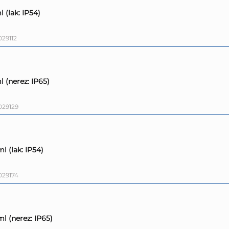
l (lak: IP54)
29112
l (nerez: IP65)
029129
ml (lak: IP54)
029174
ml (nerez: IP65)