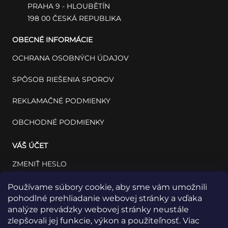
PRAHA 9 - HLOUBĚTÍN
198 00 ČESKÁ REPUBLIKA
OBECNÉ INFORMÁCIE
OCHRANA OSOBNÝCH ÚDAJOV
SPÔSOB RIEŠENIA SPOROV
REKLAMAČNÉ PODMIENKY
OBCHODNÉ PODMIENKY
VÁŠ ÚČET
ZMENIŤ HESLO
VÁŠ PROFIL
Používame súbory cookie, aby sme vám umožnili
pohodlné prehliadanie webovej stránky a vďaka
VAŠE OBJEDNÁVKY
analýze prevádzky webovej stránky neustále
zlepšovali jej funkcie, výkon a použiteľnosť. Viac