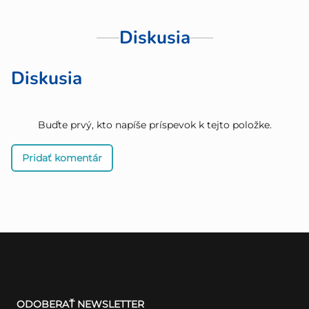
Diskusia
Diskusia
Buďte prvý, kto napíše príspevok k tejto položke.
Pridať komentár
Z
á
ODOBERAŤ NEWSLETTER