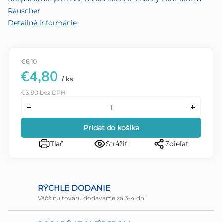
hviezdičiek.
Rauscher
Detailné informácie
€6,10
€4,80
/ ks
€3,90 bez DPH
Pridať do košíka
Tlač
Strážiť
Zdieľať
RÝCHLE DODANIE
Väčšinu tovaru dodávame za 3-4 dni