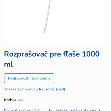
Rozprašovač pre fľaše 1000
ml
Priemerné
Podrobnosti hodnotenia
hodnotenie
produktu
Značka:
Lohmann & Rauscher (L&R)
je
0,0
Kód:
140447
z
5
Rozprašovač pre fľaše na dezinfekcie značky Lohmann &