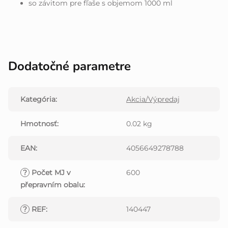
so závitom pre fľaše s objemom 1000 ml
Dodatočné parametre
Kategória
:
Akcia/Výpredaj
Hmotnosť
:
0.02 kg
EAN
:
4056649278788
?
Počet MJ v
600
přepravním obalu
:
?
REF
:
140447