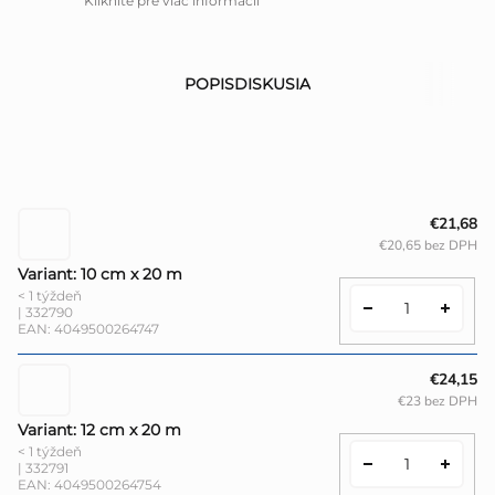
Kliknite pre viac informácií
POPIS
DISKUSIA
€21,68
€20,65 bez DPH
Variant: 10 cm x 20 m
< 1 týždeň
| 332790
EAN:
4049500264747
€24,15
€23 bez DPH
Variant: 12 cm x 20 m
< 1 týždeň
| 332791
EAN:
4049500264754