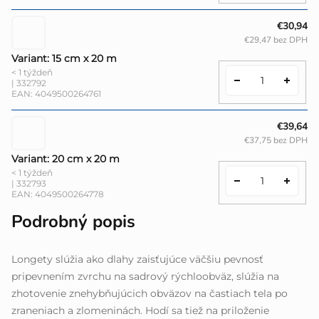
€30,94
€29,47 bez DPH
Variant: 15 cm x 20 m
< 1 týždeň
| 332792
EAN:
4049500264761
€39,64
€37,75 bez DPH
Variant: 20 cm x 20 m
< 1 týždeň
| 332793
EAN:
4049500264778
Podrobný popis
Longety slúžia ako dlahy zaisťujúce väčšiu pevnosť
pripevnením zvrchu na sadrový rýchloobväz, slúžia na
zhotovenie znehybňujúcich obväzov na častiach tela po
zraneniach a zlomeninách. Hodí sa tiež na priloženie