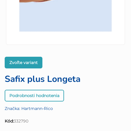
Zvoľte variant
Safix plus Longeta
Priemerné
Podrobnosti hodnotenia
hodnotenie
produktu
Značka:
Hartmann-Rico
je
0,0
Kód:
332790
z