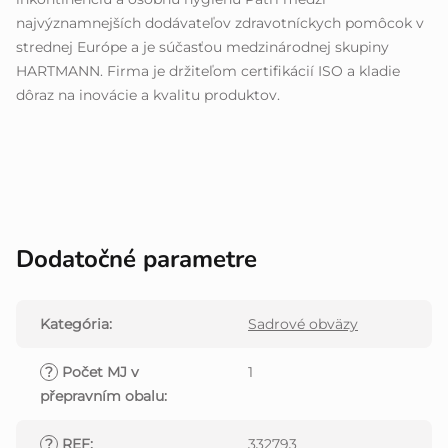
najvýznamnejších dodávateľov zdravotníckych pomôcok v
strednej Európe a je súčasťou medzinárodnej skupiny
HARTMANN. Firma je držiteľom certifikácií ISO a kladie
dôraz na inovácie a kvalitu produktov.
Dodatočné parametre
Kategória
:
Sadrové obväzy
?
Počet MJ v
1
přepravním obalu
:
?
REF
:
332793