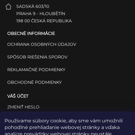
SADSKÁ 603/10
PRAHA 9 - HLOUBĚTÍN
198 00 ČESKÁ REPUBLIKA
OBECNÉ INFORMÁCIE
OCHRANA OSOBNÝCH ÚDAJOV
SPÔSOB RIEŠENIA SPOROV
REKLAMAČNÉ PODMIENKY
OBCHODNÉ PODMIENKY
VÁŠ ÚČET
ZMENIŤ HESLO
VÁŠ PROFIL
Používame súbory cookie, aby sme vám umožnili
pohodlné prehliadanie webovej stránky a vďaka
VAŠE OBJEDNÁVKY
analýze prevádzky webovej stránky neustále