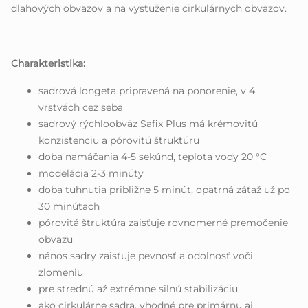
dlahových obväzov a na vystuženie cirkulárnych obväzov.
Charakteristika:
sadrová longeta pripravená na ponorenie, v 4
vrstvách cez seba
sadrový rýchloobväz Safix Plus má krémovitú
konzistenciu a pórovitú štruktúru
doba namáčania 4-5 sekúnd, teplota vody 20 °C
modelácia 2-3 minúty
doba tuhnutia približne 5 minút, opatrná záťaž už po
30 minútach
pórovitá štruktúra zaisťuje rovnomerné premočenie
obväzu
nános sadry zaisťuje pevnosť a odolnosť voči
zlomeniu
pre strednú až extrémne silnú stabilizáciu
ako cirkulárne sadra, vhodné pre primárnu aj