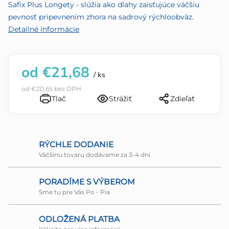
5
Safix Plus Longety - slúžia ako dlahy zaisťujúce väčšiu
hviezdičiek.
pevnosť pripevnením zhora na sadrový rýchloobväz.
Detailné informácie
od
€21,68
/ ks
od
€20,65
bez DPH
Tlač
Strážiť
Zdieľať
RÝCHLE DODANIE
Väčšinu tovaru dodávame za 3-4 dni
PORADÍME S VÝBEROM
Sme tu pre Vás Po - Pia
ODLOŽENÁ PLATBA