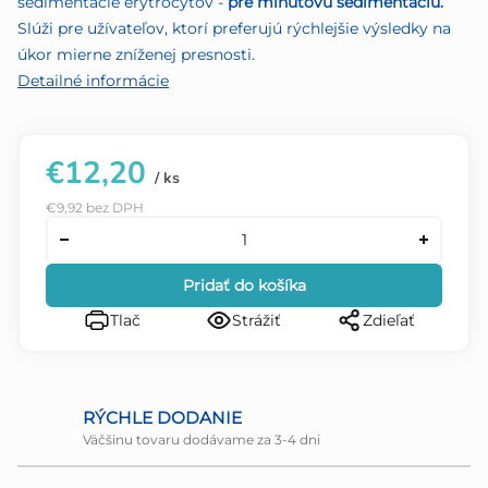
sedimentácie erytrocytov -
pre minútovú sedimentáciu.
Slúži pre užívateľov, ktorí preferujú rýchlejšie výsledky na
úkor mierne zníženej presnosti.
Detailné informácie
€12,20
/ ks
€9,92 bez DPH
Pridať do košíka
Tlač
Strážiť
Zdieľať
RÝCHLE DODANIE
Väčšinu tovaru dodávame za 3-4 dni