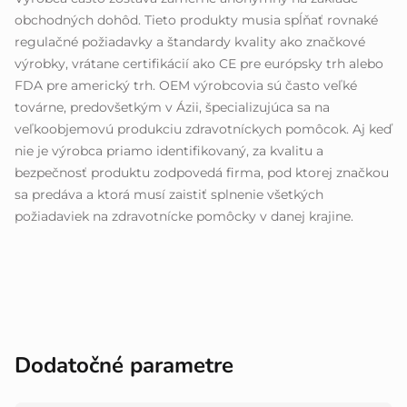
obchodných dohôd. Tieto produkty musia spĺňať rovnaké
regulačné požiadavky a štandardy kvality ako značkové
výrobky, vrátane certifikácií ako CE pre európsky trh alebo
FDA pre americký trh. OEM výrobcovia sú často veľké
továrne, predovšetkým v Ázii, špecializujúca sa na
veľkoobjemovú produkciu zdravotníckych pomôcok. Aj keď
nie je výrobca priamo identifikovaný, za kvalitu a
bezpečnosť produktu zodpovedá firma, pod ktorej značkou
sa predáva a ktorá musí zaistiť splnenie všetkých
požiadaviek na zdravotnícke pomôcky v danej krajine.
Dodatočné parametre