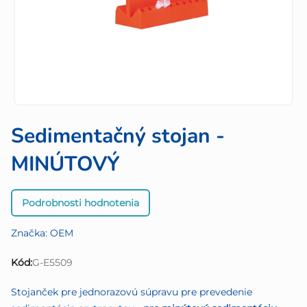
Sedimentačný stojan -
MINÚTOVÝ
Priemerné
Podrobnosti hodnotenia
hodnotenie
produktu
Značka:
OEM
je
0,0
Kód:
G-E5509
z
5
Stojanček pre jednorazovú súpravu pre prevedenie
hviezdičiek.