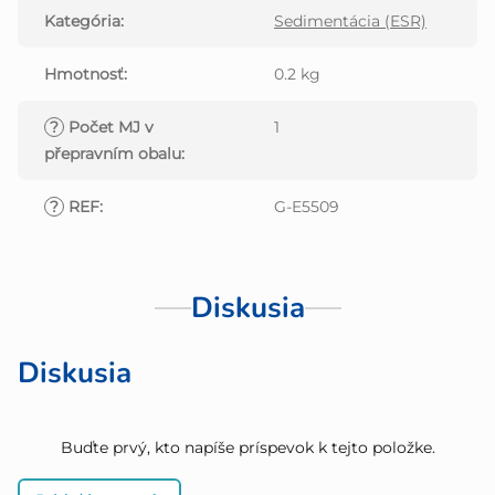
Kategória
:
Sedimentácia (ESR)
Hmotnosť
:
0.2 kg
?
Počet MJ v
1
přepravním obalu
:
?
REF
:
G-E5509
Diskusia
Diskusia
Buďte prvý, kto napíše príspevok k tejto položke.