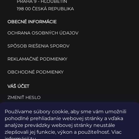
PRAHA 9 - HLOUBĚTÍN
198 00 ČESKÁ REPUBLIKA
OBECNÉ INFORMÁCIE
OCHRANA OSOBNÝCH ÚDAJOV
SPÔSOB RIEŠENIA SPOROV
REKLAMAČNÉ PODMIENKY
OBCHODNÉ PODMIENKY
VÁŠ ÚČET
ZMENIŤ HESLO
VÁŠ PROFIL
Používame súbory cookie, aby sme vám umožnili
pohodlné prehliadanie webovej stránky a vďaka
VAŠE OBJEDNÁVKY
analýze prevádzky webovej stránky neustále
zlepšovali jej funkcie, výkon a použiteľnosť. Viac
informácií
tu
.