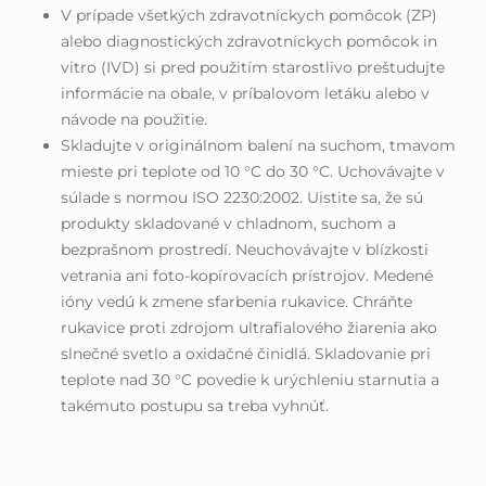
V prípade všetkých zdravotníckych pomôcok (ZP)
alebo diagnostických zdravotníckych pomôcok in
vitro (IVD) si pred použitím starostlivo preštudujte
informácie na obale, v príbalovom letáku alebo v
návode na použitie.
Skladujte v originálnom balení na suchom, tmavom
mieste pri teplote od 10 °C do 30 °C. Uchovávajte v
súlade s normou ISO 2230:2002. Uistite sa, že sú
produkty skladované v chladnom, suchom a
bezprašnom prostredí. Neuchovávajte v blízkosti
vetrania ani foto-kopírovacích prístrojov. Medené
ióny vedú k zmene sfarbenia rukavice. Chráňte
rukavice proti zdrojom ultrafialového žiarenia ako
slnečné svetlo a oxidačné činidlá. Skladovanie pri
teplote nad 30 °C povedie k urýchleniu starnutia a
takémuto postupu sa treba vyhnúť.