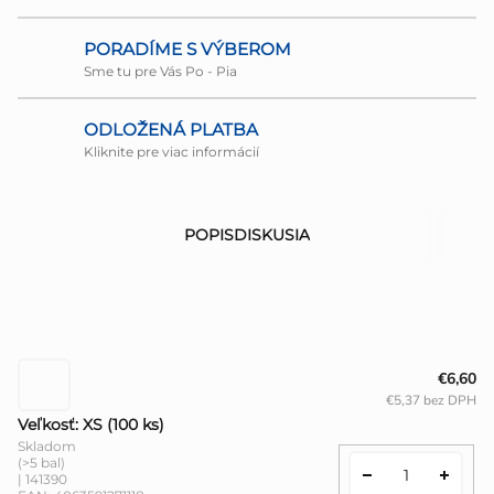
PORADÍME S VÝBEROM
Sme tu pre Vás Po - Pia
ODLOŽENÁ PLATBA
Kliknite pre viac informácií
POPIS
DISKUSIA
€6,60
€5,37 bez DPH
Veľkosť: XS (100 ks)
Skladom
(>5 bal)
| 141390