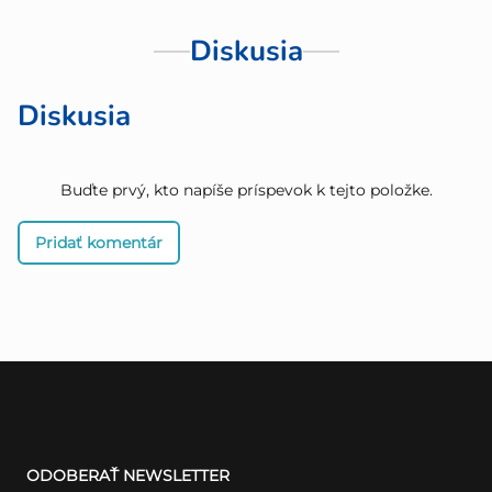
Diskusia
Diskusia
Buďte prvý, kto napíše príspevok k tejto položke.
Pridať komentár
Z
á
ODOBERAŤ NEWSLETTER