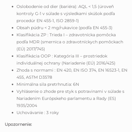
Oslobodenie od dier (bariéra): AQL < 1,5 (úroveň
kontroly G-1 v súlade s výsledkami skúšok podľa
procedúr EN 455-1, ISO 2859-1)
Obsah púdru < 2 mg/rukavice (podľa EN 455-3)
Klasifikácia ZP : Trieda I – zdravotnícka pomôcka
podľa MDR (smernica o zdravotníckych pomôckach
(EÚ) 2017/745)
Klasifikácia OOP : Kategória III – prostriedok
individuálnej ochrany (Nariadenie (EÚ) 2016/425)
Zhoda s normami : EN 420, EN ISO 374, EN 16523-1, EN
455, ASTM D3578
Minimálna sila pretrhnutia: 6N
Vyhlásenie o zhode pre styk s potravinami v súlade s
Nariadením Európskeho parlamentu a Rady (ES)
1935/2004
Uchovávanie : 3 roky
Upozornenie: