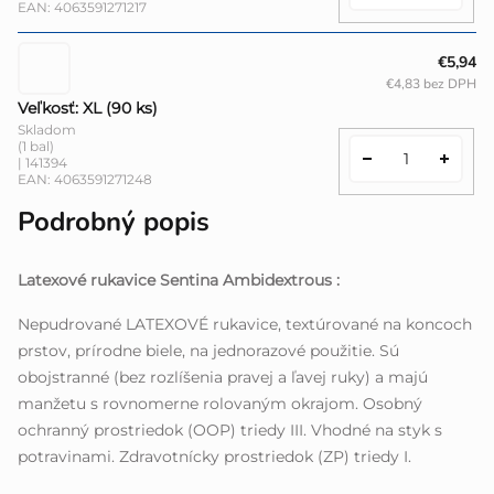
EAN:
4063591271217
€5,94
€4,83 bez DPH
Veľkosť: XL (90 ks)
Skladom
(1 bal)
| 141394
EAN:
4063591271248
Podrobný popis
Latexové rukavice Sentina Ambidextrous :
Nepudrované LATEXOVÉ rukavice, textúrované na koncoch
prstov, prírodne biele, na jednorazové použitie. Sú
obojstranné (bez rozlíšenia pravej a ľavej ruky) a majú
manžetu s rovnomerne rolovaným okrajom. Osobný
ochranný prostriedok (OOP) triedy III. Vhodné na styk s
potravinami. Zdravotnícky prostriedok (ZP) triedy I.