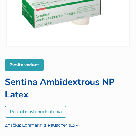
Zvoľte variant
Sentina Ambidextrous NP
Latex
Priemerné
Podrobnosti hodnotenia
hodnotenie
produktu
Značka:
Lohmann & Rauscher (L&R)
je
5,0