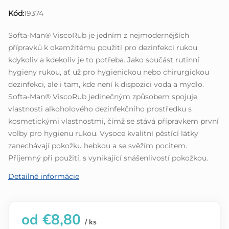
0,0
Kód:
19374
z
5
Softa-Man® ViscoRub je jedním z nejmodernějších
hviezdičiek.
přípravků k okamžitému použití pro dezinfekci rukou
kdykoliv a kdekoliv je to potřeba. Jako součást rutinní
hygieny rukou, ať už pro hygienickou nebo chirurgickou
dezinfekci, ale i tam, kde není k dispozici voda a mýdlo.
Softa-Man® ViscoRub jedinečným způsobem spojuje
vlastnosti alkoholového dezinfekčního prostředku s
kosmetickými vlastnostmi, čímž se stává přípravkem první
volby pro hygienu rukou. Vysoce kvalitní pěstící látky
zanechávají pokožku hebkou a se svěžím pocitem.
Příjemný při použití, s vynikající snášenlivostí pokožkou.
Detailné informácie
od
€8,80
/ ks