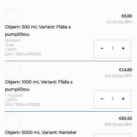
€8,80
€7,15 bez DPH
Objem: 500 ml, Variant: Fľaša s
pumpičkou
Skladom
(2 ks)
| 19374
EAN:
7612449119507
€14,80
€12,03 bez DPH
Objem: 1000 ml, Variant: Fľaša s
pumpičkou
< 1 týždeň
| 19375
EAN:
7612449119552
€65,50
€53,25 bez DPH
Objem: 5000 ml, Variant: Kanister