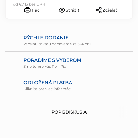
od
€7,15
bez DPH
Tlač
Strážiť
Zdieľať
RÝCHLE DODANIE
Väčšinu tovaru dodávame za 3-4 dni
PORADÍME S VÝBEROM
Sme tu pre Vás Po - Pia
ODLOŽENÁ PLATBA
Kliknite pre viac informácií
POPIS
DISKUSIA