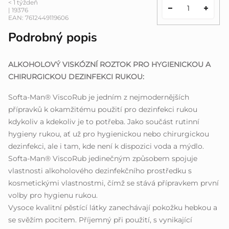
< 1 týždeň
| 19376
EAN:
7612449119606
Podrobný popis
ALKOHOLOVÝ VISKÓZNÍ ROZTOK PRO HYGIENICKOU A
CHIRURGICKOU DEZINFEKCI RUKOU:
Softa-Man® ViscoRub je jedním z nejmodernějších
přípravků k okamžitému použití pro dezinfekci rukou
kdykoliv a kdekoliv je to potřeba. Jako součást rutinní
hygieny rukou, ať už pro hygienickou nebo chirurgickou
dezinfekci, ale i tam, kde není k dispozici voda a mýdlo.
Softa-Man® ViscoRub jedinečným způsobem spojuje
vlastnosti alkoholového dezinfekčního prostředku s
kosmetickými vlastnostmi, čímž se stává přípravkem první
volby pro hygienu rukou.
Vysoce kvalitní pěstící látky zanechávají pokožku hebkou a
se svěžím pocitem. Příjemný při použití, s vynikající