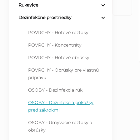
Rukavice
ý
Dezinfekčné prostriedky
p
POVRCHY - Hotové roztoky
a
POVRCHY - Koncentráty
n
POVRCHY - Hotové obrúsky
POVRCHY - Obrúsky pre vlastnú
e
prípravu
l
OSOBY - Dezinfekcia rúk
OSOBY - Dezinfekcia pokožky
pred zákrokmi
OSOBY - Umývacie roztoky a
obrúsky