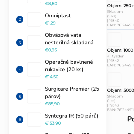
€8,80
Objem: 250 
Skladom
Omniplast
(5 ks)
| 19340
€1,29
EAN:
761244911
Obväzová vata
nesterilná skladaná
€0,95
Objem: 1000
< 1 týždeň
| 19342
Operačné bavlnené
EAN:
76124491
rukavice (20 ks)
€14,50
Surgicare Premier (25
Objem: 5000
párov)
Skladom
(1 ks)
€85,90
| 19343
EAN:
76124491
Syntegra IR (50 párů)
P
€153,90