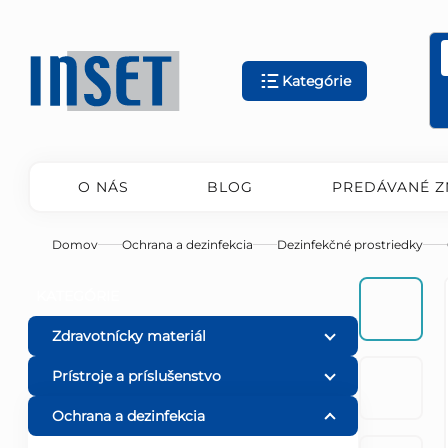
Prejsť
na
obsah
Kategórie
O NÁS
BLOG
PREDÁVANÉ Z
Domov
Ochrana a dezinfekcia
Dezinfekčné prostriedky
B
Preskočiť
KATEGÓRIE
kategórie
o
Zdravotnícky materiál
Prístroje a príslušenstvo
č
Ochrana a dezinfekcia
n