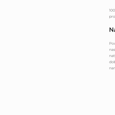
100
pro
N
Pou
na
nat
dob
na