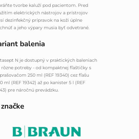
ráňte tvorbe kaluží pod pacientom. Pred
žitím elektrických nástrojov a prístrojov
í dezinfekčný prípravok na koži úplne
chnúť a jeho výpary musia byť odvetrané.
riant balenia
tasept N je dostupný v praktických baleniach
 rôzne potreby - od kompaktnej fľaštičky s
prašovačom 250 ml (REF 19340) cez fľašu
0 ml (REF 19342) až po kanister 5 l (REF
43) pre náročnú prevádzku.
 značke