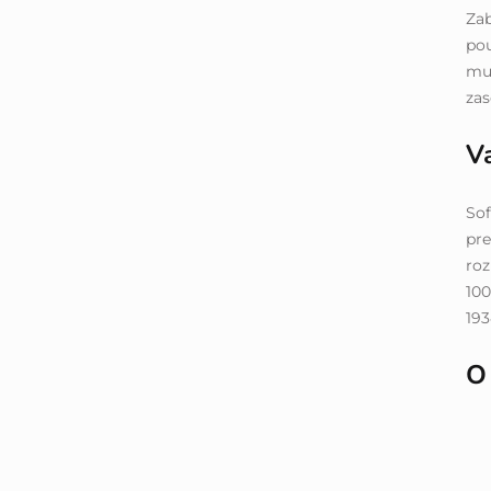
Zab
pou
mus
zas
Va
Sof
pre
roz
100
193
O