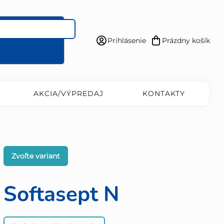
Prihlásenie
Prázdny košík
Nákupný
košík
AKCIA/VÝPREDAJ
KONTAKTY
Zvoľte variant
Softasept N
Priemerné