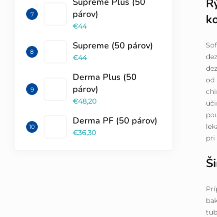
Rý
Supreme Plus (50
párov)
k
€44
Supreme (50 párov)
Sof
dez
€44
dez
Derma Plus (50
od 
párov)
chi
€48,20
úči
pou
Derma PF (50 párov)
lek
€36,30
pri
Š
Pr
bak
tu