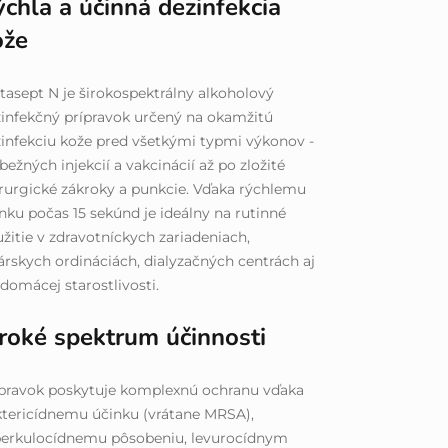
chla a účinná dezinfekcia
ože
tasept N je širokospektrálny alkoholový
infekčný prípravok určený na okamžitú
infekciu kože pred všetkými typmi výkonov -
bežných injekcií a vakcinácií až po zložité
rurgické zákroky a punkcie. Vďaka rýchlemu
nku počas 15 sekúnd je ideálny na rutinné
žitie v zdravotníckych zariadeniach,
árskych ordináciách, dialyzačných centrách aj
 domácej starostlivosti.
iroké spektrum účinnosti
ípravok poskytuje komplexnú ochranu vďaka
tericídnemu účinku (vrátane MRSA),
berkulocídnemu pôsobeniu, levurocídnym