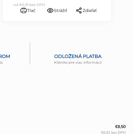
od
€6,91
bez DPH
Tlač
Strážiť
Zdieľať
EROM
ODLOŽENÁ PLATBA
ia
Kliknite pre viac informácií
€8,50
€6,91 bez DPH