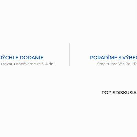
RÝCHLE DODANIE
PORADÍME S VÝB
u tovaru dodávame za 3-4 dni
Sme tu pre Vás Po - P
POPIS
DISKUSIA