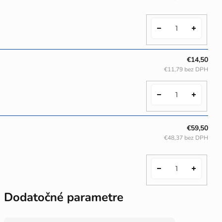
€14,50
€11,79 bez DPH
€59,50
€48,37 bez DPH
Dodatočné parametre