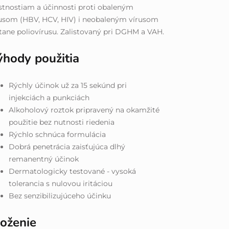
stnostiam a účinnosti proti obaleným
usom (HBV, HCV, HIV) i neobaleným vírusom
tane poliovírusu. Zalistovaný pri DGHM a VAH.
ýhody použitia
Rýchly účinok už za 15 sekúnd pri
injekciách a punkciách
Alkoholový roztok pripravený na okamžité
použitie bez nutnosti riedenia
Rýchlo schnúca formulácia
Dobrá penetrácia zaisťujúca dlhý
remanentný účinok
Dermatologicky testované - vysoká
tolerancia s nulovou iritáciou
Bez senzibilizujúceho účinku
loženie