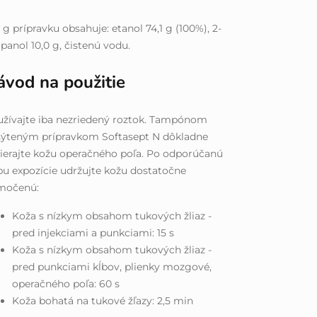
 g prípravku obsahuje: etanol 74,1 g (100%), 2-
panol 10,0 g, čistenú vodu.
ávod na použitie
žívajte iba nezriedený roztok. Tampónom
sýteným prípravkom Softasept N dôkladne
ierajte kožu operačného poľa. Po odporúčanú
u expozície udržujte kožu dostatočne
močenú:
Koža s nízkym obsahom tukových žliaz -
pred injekciami a punkciami: 15 s
Koža s nízkym obsahom tukových žliaz -
pred punkciami kĺbov, plienky mozgové,
operačného poľa: 60 s
Koža bohatá na tukové žľazy: 2,5 min