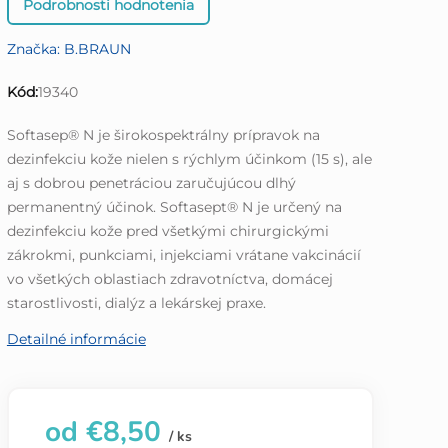
Podrobnosti hodnotenia
hodnotenie
produktu
Značka:
B.BRAUN
je
0,0
Kód:
19340
z
5
Softasep® N je širokospektrálny prípravok na
hviezdičiek.
dezinfekciu kože nielen s rýchlym účinkom (15 s), ale
aj s dobrou penetráciou zaručujúcou dlhý
permanentný účinok. Softasept® N je určený na
dezinfekciu kože pred všetkými chirurgickými
zákrokmi, punkciami, injekciami vrátane vakcinácií
vo všetkých oblastiach zdravotníctva, domácej
starostlivosti, dialýz a lekárskej praxe.
Detailné informácie
od
€8,50
/ ks