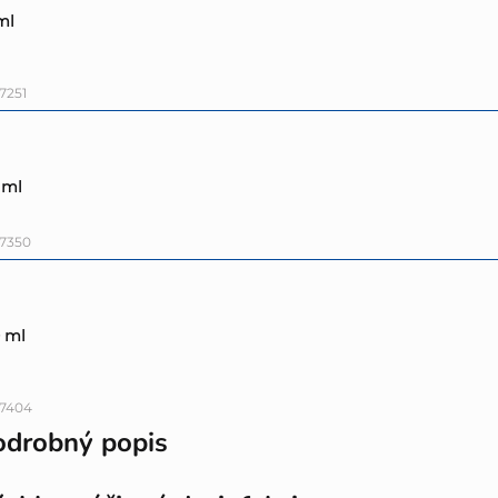
ml
7251
 ml
17350
 ml
17404
odrobný popis