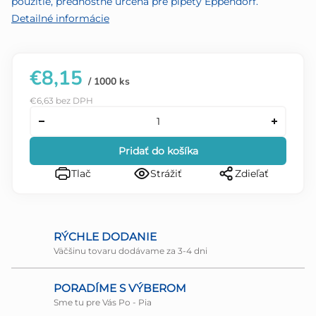
použitie, prednostne určená pre pipety Eppendorf.
Detailné informácie
€8,15
/ 1000 ks
€6,63 bez DPH
Pridať do košíka
Tlač
Strážiť
Zdieľať
RÝCHLE DODANIE
Väčšinu tovaru dodávame za 3-4 dni
PORADÍME S VÝBEROM
Sme tu pre Vás Po - Pia