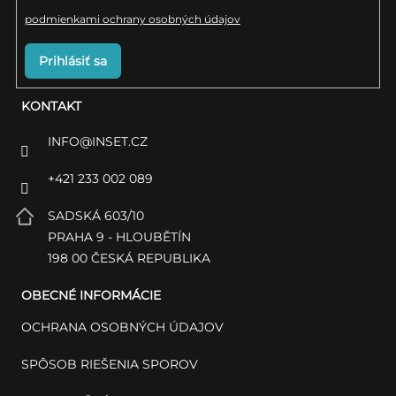
Vložením e-mailu súhlasíte s
podmienkami ochrany osobných údajov
Prihlásiť sa
KONTAKT
INFO
@
INSET.CZ
+421 233 002 089
SADSKÁ 603/10
PRAHA 9 - HLOUBĚTÍN
198 00 ČESKÁ REPUBLIKA
OBECNÉ INFORMÁCIE
OCHRANA OSOBNÝCH ÚDAJOV
SPÔSOB RIEŠENIA SPOROV