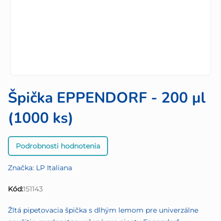
Špička EPPENDORF - 200 µl
(1000 ks)
Priemerné
Podrobnosti hodnotenia
hodnotenie
produktu
Značka:
LP Italiana
je
0,0
Kód:
151143
z
5
Žltá pipetovacia špička s dlhým lemom pre univerzálne
hviezdičiek.