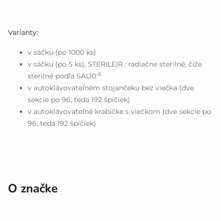
Varianty:
v sáčku (po 1000 ks)
v sáčku (po 5 ks), STERILE|R : radiačne sterilné, čiže
-6
sterilné podľa SAL10
v autoklávovateľném stojančeku bez viečka (dve
sekcie po 96, teda 192 špičiek)
v autoklávovateľné krabičke s viečkom (dve sekcie po
96, teda 192 špičiek)
O značke