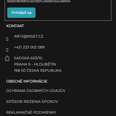
podmienkami ochrany osobných údajov
Prihlásiť sa
KONTAKT
INFO
@
INSET.CZ
+421 233 002 089
SADSKÁ 603/10
PRAHA 9 - HLOUBĚTÍN
198 00 ČESKÁ REPUBLIKA
OBECNÉ INFORMÁCIE
OCHRANA OSOBNÝCH ÚDAJOV
SPÔSOB RIEŠENIA SPOROV
REKLAMAČNÉ PODMIENKY