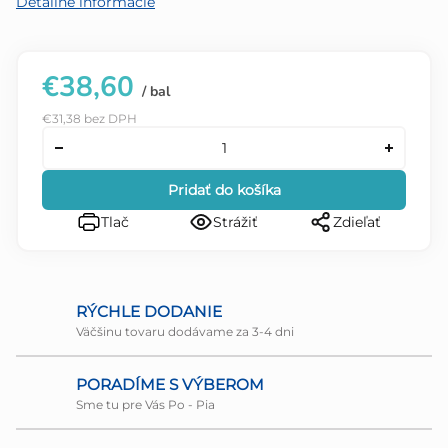
Detailné informácie
€38,60
/ bal
€31,38 bez DPH
Pridať do košíka
Tlač
Strážiť
Zdieľať
RÝCHLE DODANIE
Väčšinu tovaru dodávame za 3-4 dni
PORADÍME S VÝBEROM
Sme tu pre Vás Po - Pia