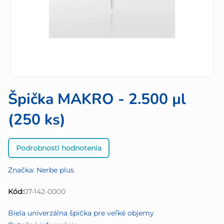
Špička MAKRO - 2.500 µl
(250 ks)
Priemerné
Podrobnosti hodnotenia
hodnotenie
produktu
Značka:
Nerbe plus
je
0,0
Kód:
07-142-0000
z
5
Biela univerzálna špička pre veľké objemy
hviezdičiek.