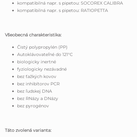
kompatibilná napr. s pipetou: SOCOREX CALIBRA
kompatibilná napr. s pipetou: RATIOPETTA
Všeobecná charakteristika:
Čistý polypropylén (PP)
Autoklávovateľné do 121°C
biologicky inertné
fyziologicky nezávadné
bez ťažkých kovov
bez inhibítorov PCR
bez ľudskej DNA
bez RNázy a DNázy
bez pyrogénov
Táto zvolená varianta: