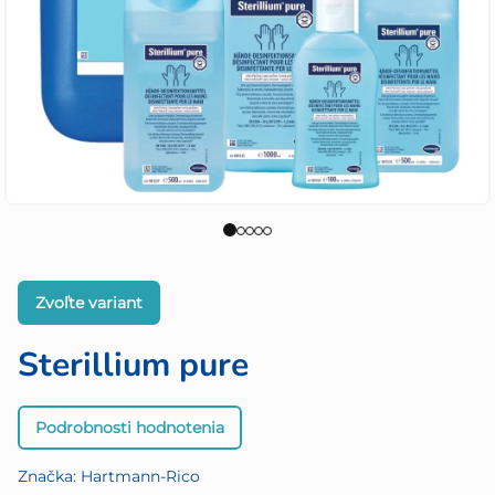
Zvoľte variant
Sterillium pure
Priemerné
Podrobnosti hodnotenia
hodnotenie
produktu
Značka:
Hartmann-Rico
je