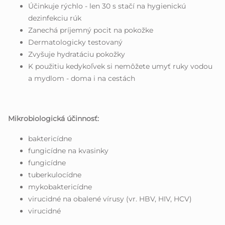
Účinkuje rýchlo - len 30 s stačí na hygienickú
dezinfekciu rúk
Zanechá príjemný pocit na pokožke
Dermatologicky testovaný
Zvyšuje hydratáciu pokožky
K použitiu kedykoľvek si nemôžete umyť ruky vodou
a mydlom - doma i na cestách
Mikrobiologická účinnosť:
baktericídne
fungicídne na kvasinky
fungicídne
tuberkulocídne
mykobaktericídne
virucidné na obalené vírusy (vr. HBV, HIV, HCV)
virucidné