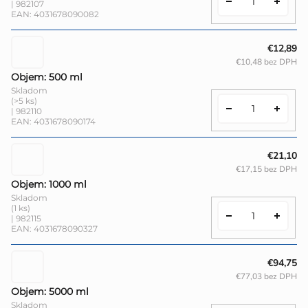
| 982107
EAN:
4031678090082
€12,89
€10,48 bez DPH
Objem: 500 ml
Skladom
(>5 ks)
| 982110
EAN:
4031678090174
€21,10
€17,15 bez DPH
Objem: 1000 ml
Skladom
(1 ks)
| 982115
EAN:
4031678090327
€94,75
€77,03 bez DPH
Objem: 5000 ml
Skladom