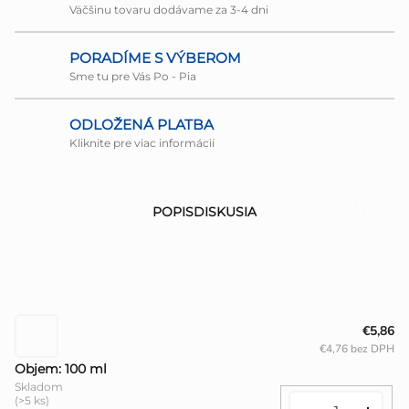
Väčšinu tovaru dodávame za 3-4 dni
PORADÍME S VÝBEROM
Sme tu pre Vás Po - Pia
ODLOŽENÁ PLATBA
Kliknite pre viac informácií
POPIS
DISKUSIA
€5,86
€4,76 bez DPH
Objem: 100 ml
Skladom
(>5 ks)