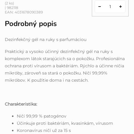
(2 ks)
| 982118
EAN:
4031678090389
Podrobný popis
Dezinfekčný gél na ruky s parfumáciou
Praktický a vysoko účinný dezinfekčný gél na ruky s
komplexom látok starajúcich sa o pokožku. Profesionálna
ochrana proti vírusom a baktériám. Rýchlo a účinne ničia
mikróby, zároveň sa stará o pokožku. Ničí 99,99%
mikróbov. K použitie doma i na cestách.
Charakteristika:
Ničí 99,99 % patogénov
Účinkuje proti baktériám, kvasinkám, vírusom
Koronavírus ničí už za 15 s