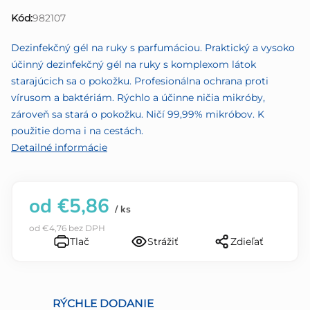
0,0
Kód:
982107
z
5
Dezinfekčný gél na ruky s parfumáciou. Praktický a vysoko
hviezdičiek.
účinný dezinfekčný gél na ruky s komplexom látok
starajúcich sa o pokožku. Profesionálna ochrana proti
vírusom a baktériám. Rýchlo a účinne ničia mikróby,
zároveň sa stará o pokožku. Ničí 99,99% mikróbov. K
použitie doma i na cestách.
Detailné informácie
od
€5,86
/ ks
od
€4,76
bez DPH
Tlač
Strážiť
Zdieľať
RÝCHLE DODANIE