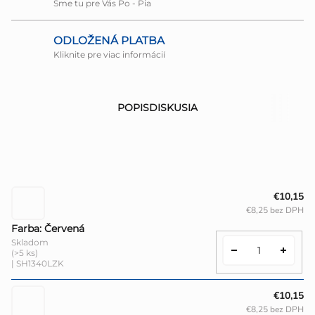
Sme tu pre Vás Po - Pia
ODLOŽENÁ PLATBA
Kliknite pre viac informácií
POPIS
DISKUSIA
€10,15
€8,25 bez DPH
Farba: Červená
Skladom
(>5 ks)
| SH1340LZK
€10,15
€8,25 bez DPH