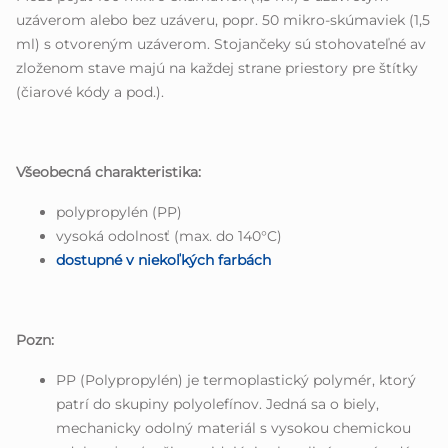
uzáverom alebo bez uzáveru, popr. 50 mikro-skúmaviek (1,5
ml) s otvoreným uzáverom. Stojančeky sú stohovateľné av
zloženom stave majú na každej strane priestory pre štítky
(čiarové kódy a pod.).
Všeobecná charakteristika:
polypropylén (PP)
vysoká odolnosť (max. do 140°C)
dostupné v niekoľkých farbách
Pozn:
PP (Polypropylén) je termoplastický polymér, ktorý
patrí do skupiny polyolefínov. Jedná sa o biely,
mechanicky odolný materiál s vysokou chemickou