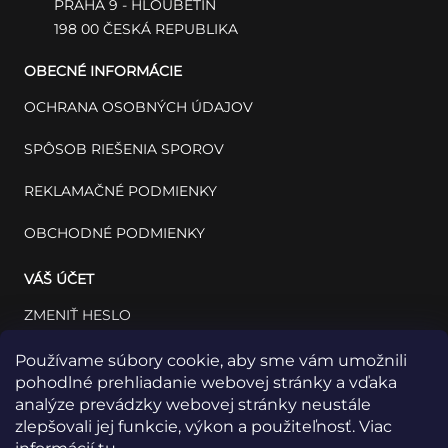
PRAHA 9 - HLOUBĚTÍN
198 00 ČESKÁ REPUBLIKA
OBECNÉ INFORMÁCIE
OCHRANA OSOBNÝCH ÚDAJOV
SPÔSOB RIEŠENIA SPOROV
REKLAMAČNÉ PODMIENKY
OBCHODNÉ PODMIENKY
VÁŠ ÚČET
ZMENIŤ HESLO
VÁŠ PROFIL
Používame súbory cookie, aby sme vám umožnili
pohodlné prehliadanie webovej stránky a vďaka
VAŠE OBJEDNÁVKY
analýze prevádzky webovej stránky neustále
zlepšovali jej funkcie, výkon a použiteľnosť. Viac