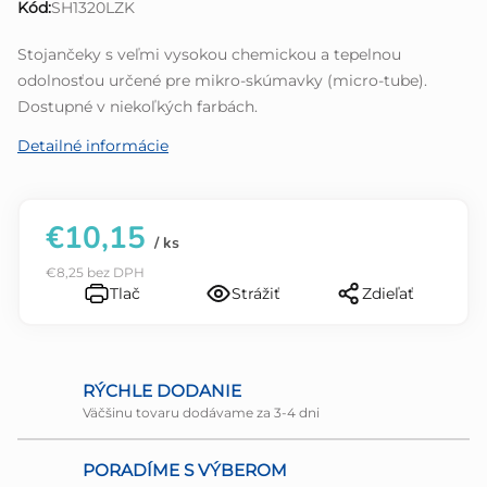
Kód:
SH1320LZK
z
5
Stojančeky s veľmi vysokou chemickou a tepelnou
hviezdičiek.
odolnosťou určené pre mikro-skúmavky (micro-tube).
Dostupné v niekoľkých farbách.
Detailné informácie
€10,15
/ ks
€8,25 bez DPH
Tlač
Strážiť
Zdieľať
RÝCHLE DODANIE
Väčšinu tovaru dodávame za 3-4 dni
PORADÍME S VÝBEROM