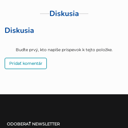
Diskusia
Diskusia
Buďte prvý, kto napíše príspevok k tejto položke.
Pridať komentár
Z
á
ODOBERAŤ NEWSLETTER