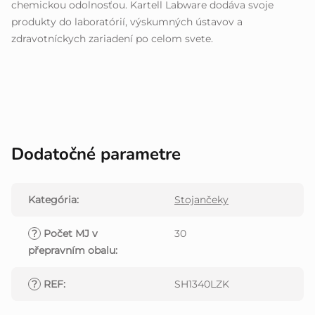
chemickou odolnosťou. Kartell Labware dodáva svoje
produkty do laboratórií, výskumných ústavov a
zdravotníckych zariadení po celom svete.
Dodatočné parametre
Kategória
:
Stojančeky
?
Počet MJ v
30
přepravním obalu
:
?
REF
:
SH1340LZK