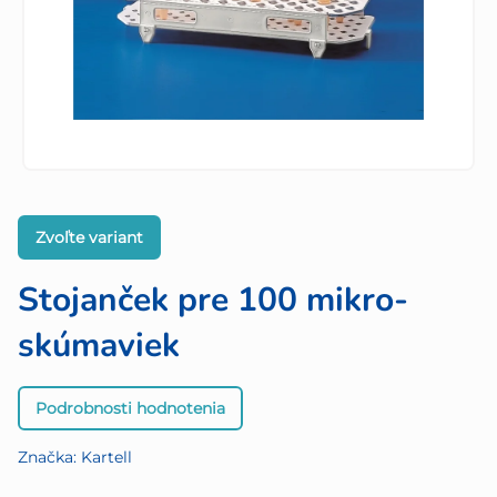
Zvoľte variant
Stojanček pre 100 mikro-
skúmaviek
Priemerné
Podrobnosti hodnotenia
hodnotenie
produktu
Značka:
Kartell
je
0,0