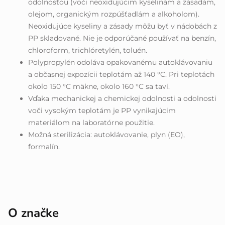
odolnosťou (voči neoxidujúcim kyselinám a zásadám,
olejom, organickým rozpúšťadlám a alkoholom).
Neoxidujúce kyseliny a zásady môžu byť v nádobách z
PP skladované. Nie je odporúčané používať na benzín,
chloroform, trichlóretylén, toluén.
Polypropylén odoláva opakovanému autoklávovaniu
a občasnej expozícii teplotám až 140 °C. Pri teplotách
okolo 150 °C mäkne, okolo 160 °C sa taví.
Vďaka mechanickej a chemickej odolnosti a odolnosti
voči vysokým teplotám je PP vynikajúcim
materiálom na laboratórne použitie.
Možná sterilizácia: autoklávovanie, plyn (EO),
formalín.
O značke