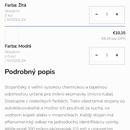
Farba: Žltá
Skladom
(1 ks)
| SH1330LZK
€10,15
€8,25 bez DPH
Farba: Modrá
Skladom
(>5 ks)
| SH1320LZK
Podrobný popis
Stojančeky s veľmi vysokou chemickou a tepelnou
odolnosťou určené pre mikro-skúmavky (micro-tube).
Dostupné v niekoľkých farbách. Tieto všestranné stojany sú
autoklávovateľné a možno ich používať za sucha, vo
vodnom kúpeli alebo v mrazničkách. Každý stojan má
alfanumerický odkaz na jednoduchú identifikáciu vzorky.
Môže pojať 100 mikro-skúmaviek (1,5 ml) s uzavretým