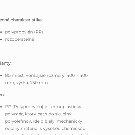
cná charakteristika:
polypropylén (PP)
rozoberateľné
ianty:
80 miest: vonkajšie rozmery: 400 × 400
mm, výška: 750 mm
n:
PP (Polypropylén) je termoplastický
polymér, ktorý patrí do skupiny
polyolefínov. Ide o biely, mechanicky
odolný materiál s vysokou chemickou