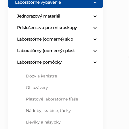
Laboratórne vybavenie
ý
Jednorazový materiál
p
Príslušenstvo pre mikroskopy
a
Laboratórne (odmerné) sklo
Laboratórny (odmerný) plast
n
Laboratórne pomôcky
e
Dózy a kanistre
l
GL uzávery
Plastové laboratórne fľaše
Nádoby, krabice, tácky
Lieviky a násypky