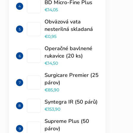
BD Micro-Fine Plus
€14,05
Obväzová vata
nesterilná skladaná
€0,95
Operačné bavlnené
rukavice (20 ks)
€14,50
Surgicare Premier (25
párov)
€85,90
Syntegra IR (50 párů)
€153,90
Supreme Plus (50
párov)