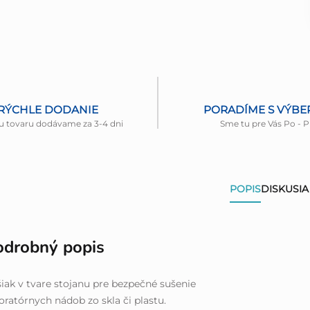
RÝCHLE DODANIE
PORADÍME S VÝB
u tovaru dodávame za 3-4 dni
Sme tu pre Vás Po - P
POPIS
DISKUSIA
odrobný popis
iak v tvare stojanu pre bezpečné sušenie
oratórnych nádob zo skla či plastu.