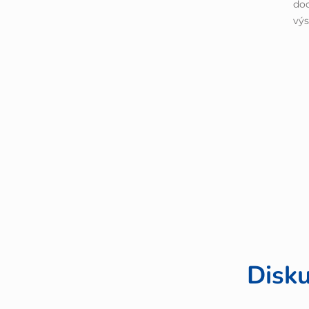
dod
výs
Disku