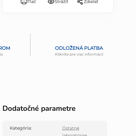
Tlač
Strážiť
Zdieľať
EROM
ODLOŽENÁ PLATBA
ia
Kliknite pre viac informácií
Dodatočné parametre
Kategória
:
Ostatné
laboratórne