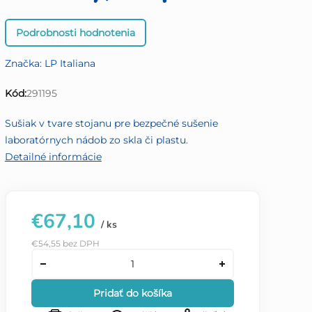
Priemerné
Podrobnosti hodnotenia
hodnotenie
produktu
Značka:
LP Italiana
je
0,0
Kód:
291195
z
5
Sušiak v tvare stojanu pre bezpečné sušenie
hviezdičiek.
laboratórnych nádob zo skla či plastu.
Detailné informácie
€67,10
/ ks
€54,55 bez DPH
Pridať do košíka