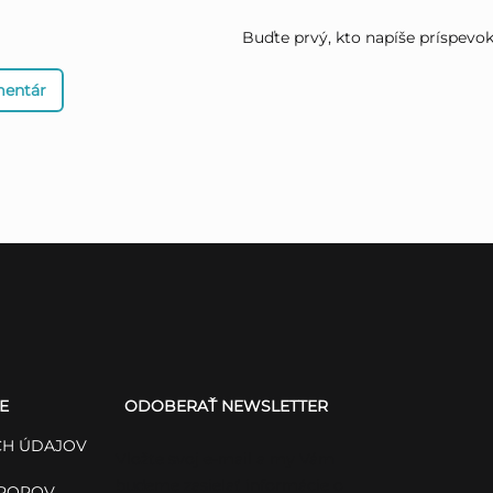
Buďte prvý, kto napíše príspevok 
mentár
E
ODOBERAŤ NEWSLETTER
H ÚDAJOV
Vložte svoj e-mail a my Vám
budeme zasielať informácie o
SPOROV