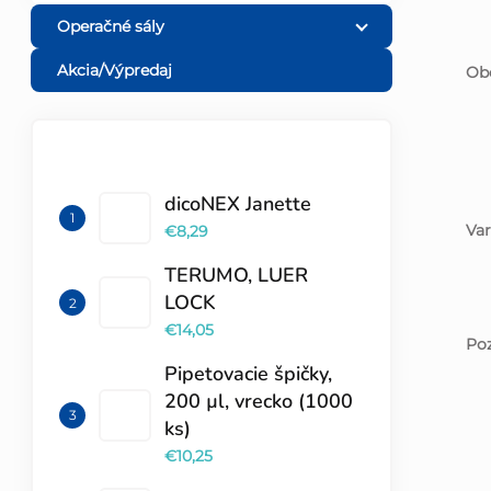
Operačné sály
Akcia/Výpredaj
Obe
TOP 10 PRODUKTOV
dicoNEX Janette
Var
€8,29
TERUMO, LUER
LOCK
€14,05
Poz
Pipetovacie špičky,
200 µl, vrecko (1000
ks)
€10,25