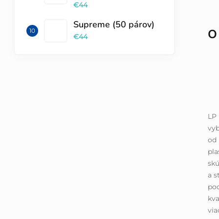
€44
Supreme (50 párov)
O
€44
LP 
vyb
od 
pla
skú
a s
pod
kva
via