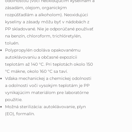
odolnosťou (voči neoxidujúcim kyselinám a
zásadám, olejom, organickým
rozpúšťadlám a alkoholom). Neoxidujúci
kyseliny a zásady môžu byť v nádobách z
PP skladované. Nie je odporúčané používať
na benzín, chloroform, trichlóretylén,
toluén.
Polypropylén odoláva opakovanému
autoklávovaniu a občasné expozícii
teplotám až 140 °C. Pri teplotách okolo 150
°C mäkne, okolo 160 °C sa taví.
Vďaka mechanickej a chemickej odolnosti
a odolnosti voči vysokým teplotám je PP
vynikajúcim materiálom pre laboratórne
použitie.
Možná sterilizácia: autoklávovanie, plyn
(EO), formalín.