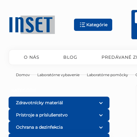
Prejsť
na
obsah
Kategórie
O NÁS
BLOG
PREDÁVANÉ Z
Domov
Laboratórne vybavenie
Laboratórne pomôcky
B
Preskočiť
KATEGÓRIE
kategórie
o
Zdravotnícky materiál
Prístroje a príslušenstvo
č
Ochrana a dezinfekcia
n