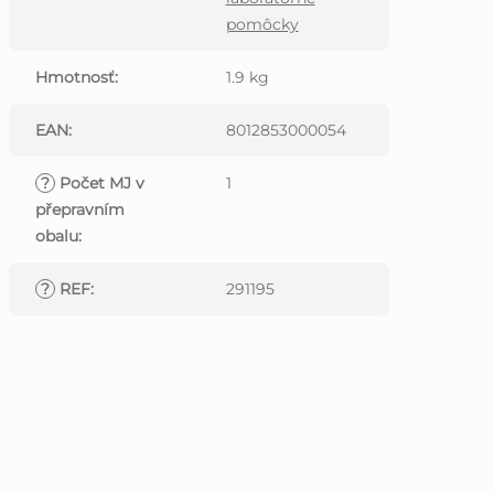
pomôcky
Hmotnosť
:
1.9 kg
EAN
:
8012853000054
?
Počet MJ v
1
přepravním
obalu
:
?
REF
:
291195