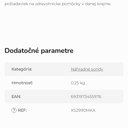
požiadaviek na zdravotnícke pomôcky v danej krajine.
Dodatočné parametre
Kategória
:
Náhradné sondy
Hmotnosť
:
0.25 kg
EAN
:
6931973455976
?
REF
:
XS2990MKA