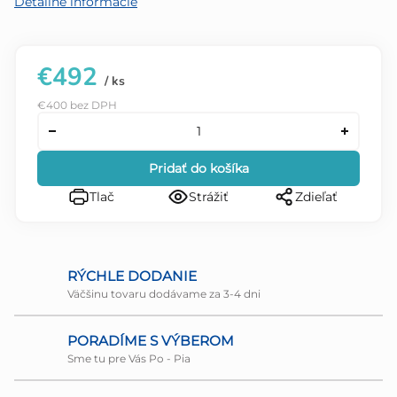
Detailné informácie
€492
/ ks
€400 bez DPH
Pridať do košíka
Tlač
Strážiť
Zdieľať
RÝCHLE DODANIE
Väčšinu tovaru dodávame za 3-4 dni
PORADÍME S VÝBEROM
Sme tu pre Vás Po - Pia