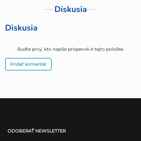
Diskusia
Diskusia
Buďte prvý, kto napíše príspevok k tejto položke.
Pridať komentár
Z
á
ODOBERAŤ NEWSLETTER
p