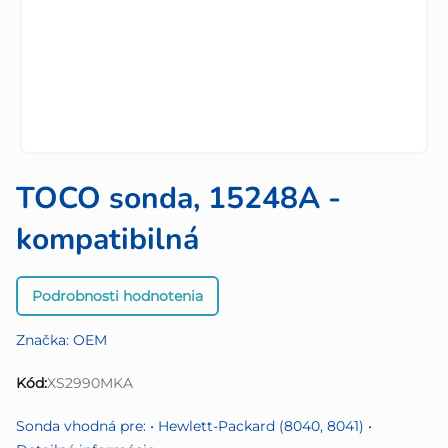
TOCO sonda, 15248A -
kompatibilná
Priemerné
Podrobnosti hodnotenia
hodnotenie
produktu
Značka:
OEM
je
0,0
Kód:
XS2990MKA
z
5
Sonda vhodná pre: • Hewlett-Packard (8040, 8041) •
hviezdičiek.