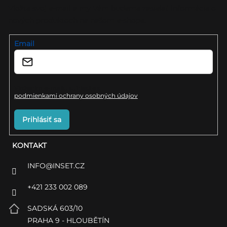
ä
Vložte svoj e-mail a my Vám budeme zasielať informácie o
nových produktoch na našom e-shope.
t
i
Email
e
Vložením e-mailu súhlasíte s
podmienkami ochrany osobných údajov
Prihlásiť sa
KONTAKT
INFO
@
INSET.CZ
+421 233 002 089
SADSKÁ 603/10
PRAHA 9 - HLOUBĚTÍN