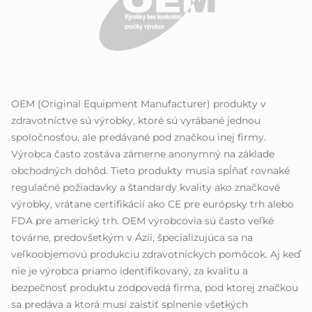
OEM (Original Equipment Manufacturer) produkty v
zdravotníctve sú výrobky, ktoré sú vyrábané jednou
spoločnosťou, ale predávané pod značkou inej firmy.
Výrobca často zostáva zámerne anonymný na základe
obchodných dohôd. Tieto produkty musia spĺňať rovnaké
regulačné požiadavky a štandardy kvality ako značkové
výrobky, vrátane certifikácií ako CE pre európsky trh alebo
FDA pre americký trh. OEM výrobcovia sú často veľké
továrne, predovšetkým v Ázii, špecializujúca sa na
veľkoobjemovú produkciu zdravotníckych pomôcok. Aj keď
nie je výrobca priamo identifikovaný, za kvalitu a
bezpečnosť produktu zodpovedá firma, pod ktorej značkou
sa predáva a ktorá musí zaistiť splnenie všetkých