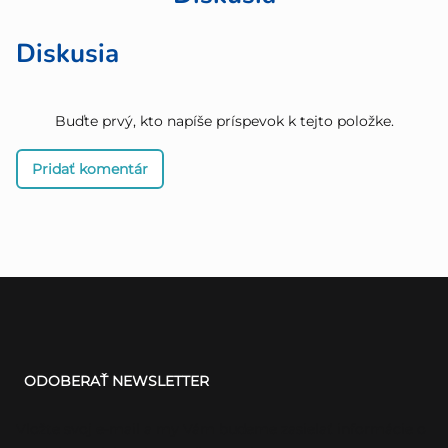
Diskusia
Buďte prvý, kto napíše príspevok k tejto položke.
Pridať komentár
Z
á
ODOBERAŤ NEWSLETTER
p
ä
Vložte svoj e-mail a my Vám budeme zasielať informácie o