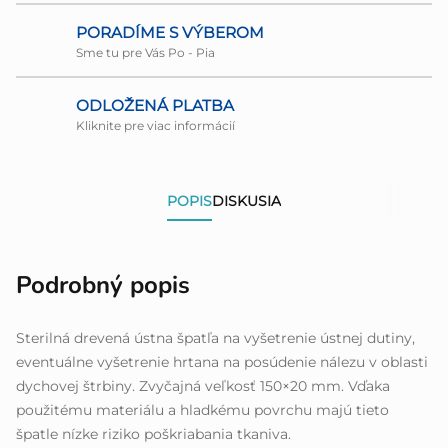
PORADÍME S VÝBEROM
Sme tu pre Vás Po - Pia
ODLOŽENÁ PLATBA
Kliknite pre viac informácií
POPIS
DISKUSIA
Podrobný popis
Sterilná drevená ústna špatľa na vyšetrenie ústnej dutiny,
eventuálne vyšetrenie hrtana na posúdenie nálezu v oblasti
dychovej štrbiny. Zvyčajná veľkosť 150×20 mm. Vďaka
použitému materiálu a hladkému povrchu majú tieto
špatle nízke riziko poškriabania tkaniva.