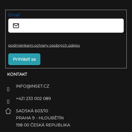
nových produktoch na našom e-shope.
t
i
Email
e
Vložením e-mailu súhlasíte s
podmienkami ochrany osobných údajov
Prihlásiť sa
KONTAKT
INFO
@
INSET.CZ
+421 233 002 089
SADSKÁ 603/10
PRAHA 9 - HLOUBĚTÍN
198 00 ČESKÁ REPUBLIKA