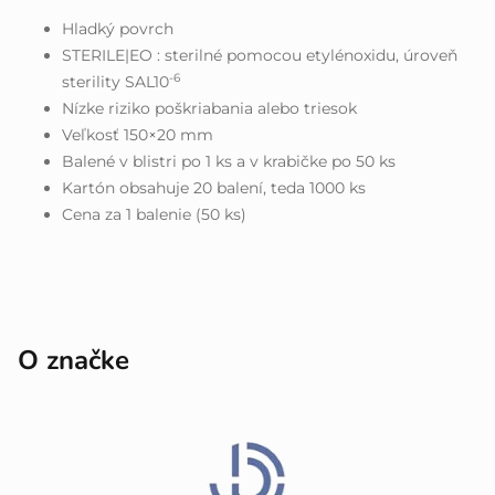
Hladký povrch
STERILE|EO : sterilné pomocou etylénoxidu, úroveň
-6
sterility SAL10
Nízke riziko poškriabania alebo triesok
Veľkosť 150×20 mm
Balené v blistri po 1 ks a v krabičke po 50 ks
Kartón obsahuje 20 balení, teda 1000 ks
Cena za 1 balenie (50 ks)
O značke