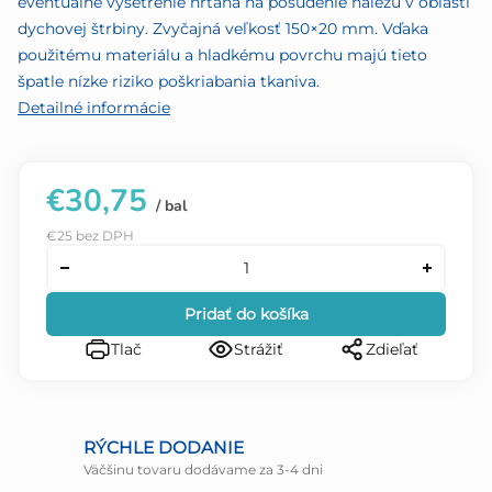
eventuálne vyšetrenie hrtana na posúdenie nálezu v oblasti
dychovej štrbiny. Zvyčajná veľkosť 150×20 mm. Vďaka
použitému materiálu a hladkému povrchu majú tieto
špatle nízke riziko poškriabania tkaniva.
Detailné informácie
€30,75
/ bal
€25 bez DPH
Pridať do košíka
Tlač
Strážiť
Zdieľať
RÝCHLE DODANIE
Väčšinu tovaru dodávame za 3-4 dni