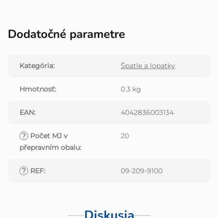
Dodatočné parametre
Kategória
:
Špatle a lopatky
Hmotnosť
:
0.3 kg
EAN
:
4042836003134
?
Počet MJ v
20
přepravním obalu
:
?
REF
:
09-209-9100
Diskusia