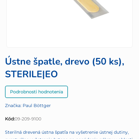
Ústne špatle, drevo (50 ks),
STERILE|EO
Priemerné
Podrobnosti hodnotenia
hodnotenie
produktu
Značka:
Paul Böttger
je
0,0
Kód:
09-209-9100
z
5
Sterilná drevená ústna špatľa na vyšetrenie ústnej dutiny,
hviezdičiek.