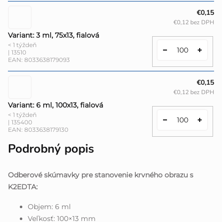
€0,15
€0,12 bez DPH
Variant: 3 ml, 75x13, fialová
< 1 týždeň
| 13510
EAN:
8033638179093
€0,15
€0,12 bez DPH
Variant: 6 ml, 100x13, fialová
< 1 týždeň
| 135400
EAN:
8033638179130
Podrobný popis
Odberové skúmavky pre stanovenie krvného obrazu s
K2EDTA:
Objem: 6 ml
Veľkosť: 100×13 mm