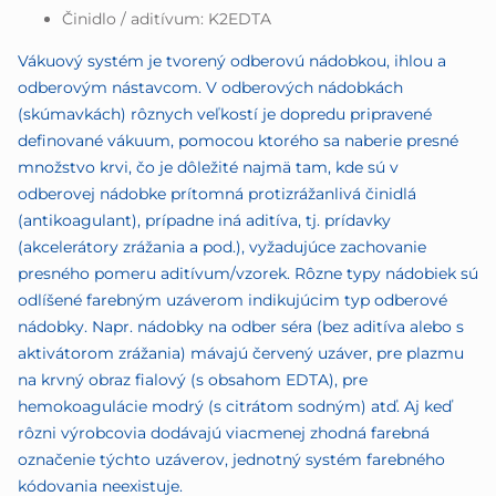
Činidlo / aditívum: K2EDTA
Vákuový systém je tvorený odberovú nádobkou, ihlou a
odberovým nástavcom. V odberových nádobkách
(skúmavkách) rôznych veľkostí je dopredu pripravené
definované vákuum, pomocou ktorého sa naberie presné
množstvo krvi, čo je dôležité najmä tam, kde sú v
odberovej nádobke prítomná protizrážanlivá činidlá
(antikoagulant), prípadne iná aditíva, tj. prídavky
(akcelerátory zrážania a pod.), vyžadujúce zachovanie
presného pomeru aditívum/vzorek. Rôzne typy nádobiek sú
odlíšené farebným uzáverom indikujúcim typ odberové
nádobky. Napr. nádobky na odber séra (bez aditíva alebo s
aktivátorom zrážania) mávajú červený uzáver, pre plazmu
na krvný obraz fialový (s obsahom EDTA), pre
hemokoagulácie modrý (s citrátom sodným) atď. Aj keď
rôzni výrobcovia dodávajú viacmenej zhodná farebná
označenie týchto uzáverov, jednotný systém farebného
kódovania neexistuje.