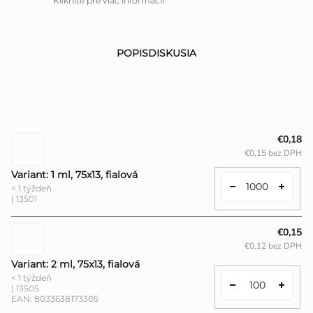
Kliknite pre viac informácií
POPIS
DISKUSIA
€0,18
€0,15 bez DPH
Variant: 1 ml, 75x13, fialová
< 1 týždeň
| 13501
€0,15
€0,12 bez DPH
Variant: 2 ml, 75x13, fialová
< 1 týždeň
| 13505
EAN:
8033638173305