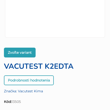
Zvoľte variant
VACUTEST K2EDTA
Priemerné
Podrobnosti hodnotenia
hodnotenie
produktu
Značka:
Vacutest Kima
je
0,0
Kód:
13505
z