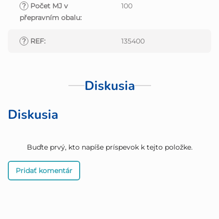
?
Počet MJ v
100
přepravním obalu
:
?
REF
:
135400
Diskusia
Diskusia
Buďte prvý, kto napíše príspevok k tejto položke.
Pridať komentár