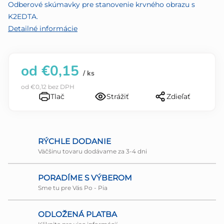
5
Odberové skúmavky pre stanovenie krvného obrazu s
hviezdičiek.
K2EDTA.
Detailné informácie
od
€0,15
/ ks
od
€0,12
bez DPH
Tlač
Strážiť
Zdieľať
RÝCHLE DODANIE
Väčšinu tovaru dodávame za 3-4 dni
PORADÍME S VÝBEROM
Sme tu pre Vás Po - Pia
ODLOŽENÁ PLATBA