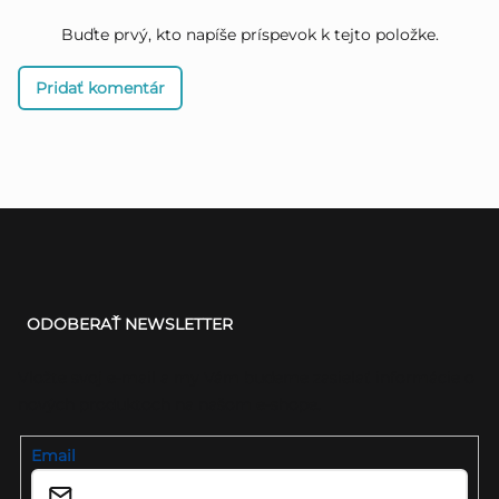
Buďte prvý, kto napíše príspevok k tejto položke.
Pridať komentár
Z
á
ODOBERAŤ NEWSLETTER
p
ä
Vložte svoj e-mail a my Vám budeme zasielať informácie o
nových produktoch na našom e-shope.
t
i
Email