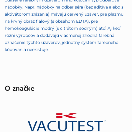
odlíšené farebným uzáverom indikujúcim typ odberové
nádobky. Napr. nádobky na odber séra (bez aditíva alebo s
aktivátorom zrážania) mávajú červený uzáver, pre plazmu
na krvný obraz fialový (s obsahom EDTA), pre
hemokoagulácie modrý (s citrátom sodným) atď. Aj keď
rôzni výrobcovia dodávajú viacmenej zhodná farebná
označenie týchto uzáverov, jednotný systém farebného
kódovania neexistuje.
O značke