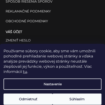
SPÔSOB RIEŠENIA SPOROV
REKLAMAČNÉ PODMIENKY
OBCHODNÉ PODMIENKY
VÁŠ ÚČET
ZMENIŤ HESLO
VÁŠ PROFIL
Používame súbory cookie, aby sme vám umožnili
pohodlné prehliadanie webovej stránky a vďaka
VAŠE OBJEDNÁVKY
analýze prevádzky webovej stránky neustále
zlepšovali jej funkcie, výkon a použiteľnosť. Viac
informácií
tu
.
Nastavenie
Odmietnuť
Súhlasím
Copyright 2026
INSET: Med & Lab
Všetky práva vyhradené.