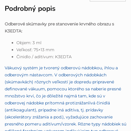
Podrobný popis
Odberové skúmavky pre stanovenie krvného obrazu s
K3EDTA:
Objem: 3 ml
Veľkosť: 75×13 mm
Činidlo / aditívum: K3EDTA
Vákuový systém je tvorený odberovú nádobkou, ihlou a
odberovým nástavcom. V odberových nádobkách
(skúmavkách) rôznych veľkostí je dopredu pripravené
definované vákuum, pomocou ktorého sa naberie presné
množstvo krvi, čo je dôležité najmä tam, kde sú v
odberovej nádobke prítomná protizrážanlivá činidlá
(antikoagulant), prípadne iná aditíva, tj. prídavky
(akcelerátory zrážania a pod.), vyžadujúce zachovanie
presného pomeru aditívum/vzorek. Rôzne typy nádobiek sú