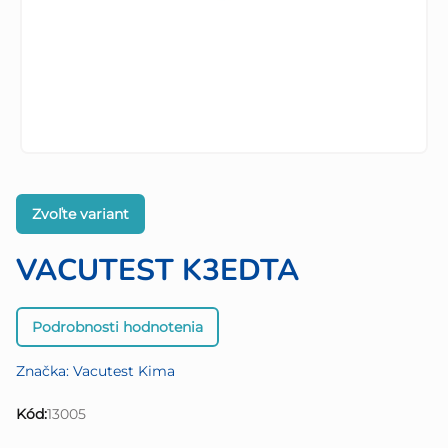
Zvoľte variant
VACUTEST K3EDTA
Priemerné
Podrobnosti hodnotenia
hodnotenie
produktu
Značka:
Vacutest Kima
je
0,0
Kód:
13005
z