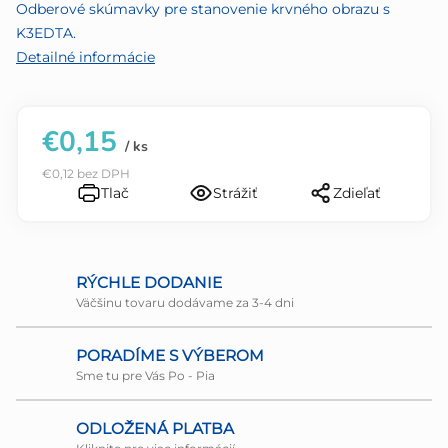
5
Odberové skúmavky pre stanovenie krvného obrazu s
hviezdičiek.
K3EDTA.
Detailné informácie
€0,15
/ ks
€0,12 bez DPH
Tlač
Strážiť
Zdieľať
RÝCHLE DODANIE
Väčšinu tovaru dodávame za 3-4 dni
PORADÍME S VÝBEROM
Sme tu pre Vás Po - Pia
ODLOŽENÁ PLATBA