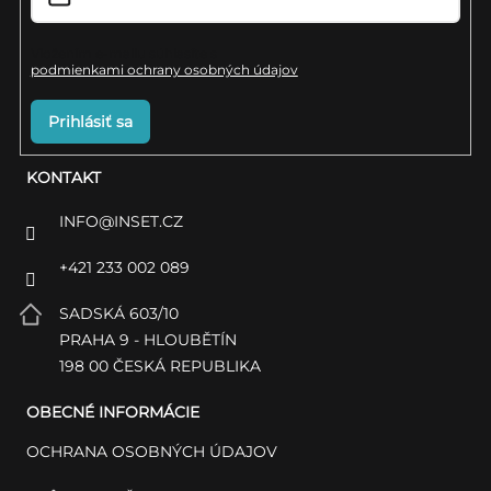
e
Vložením e-mailu súhlasíte s
podmienkami ochrany osobných údajov
Prihlásiť sa
KONTAKT
INFO
@
INSET.CZ
+421 233 002 089
SADSKÁ 603/10
PRAHA 9 - HLOUBĚTÍN
198 00 ČESKÁ REPUBLIKA
OBECNÉ INFORMÁCIE
OCHRANA OSOBNÝCH ÚDAJOV