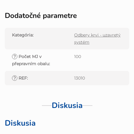
Dodatočné parametre
Kategória
:
Odbery krvi - uzavretý
systém
?
Počet MJ v
100
přepravním obalu
:
?
REF
:
13010
Diskusia
Diskusia