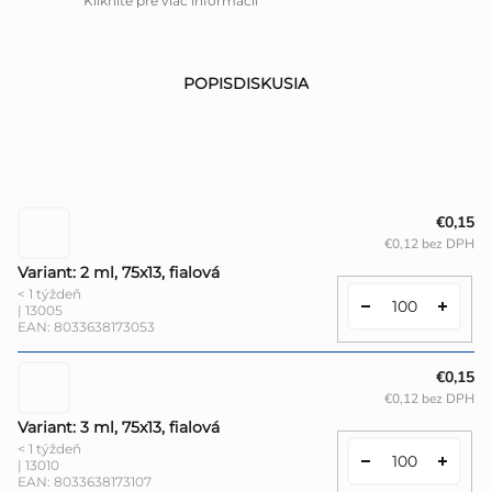
Kliknite pre viac informácií
POPIS
DISKUSIA
€0,15
€0,12 bez DPH
Variant: 2 ml, 75x13, fialová
< 1 týždeň
| 13005
EAN:
8033638173053
€0,15
€0,12 bez DPH
Variant: 3 ml, 75x13, fialová
< 1 týždeň
| 13010
EAN:
8033638173107