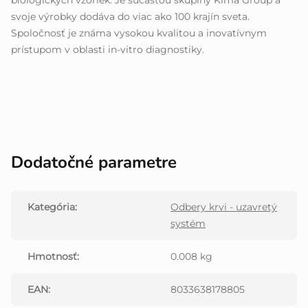
biologických vzoriek. Je súčasťou skupiny Kima Group a
svoje výrobky dodáva do viac ako 100 krajín sveta.
Spoločnosť je známa vysokou kvalitou a inovatívnym
prístupom v oblasti in-vitro diagnostiky.
Dodatočné parametre
Kategória
:
Odbery krvi - uzavretý
systém
Hmotnosť
:
0.008 kg
EAN
:
8033638178805