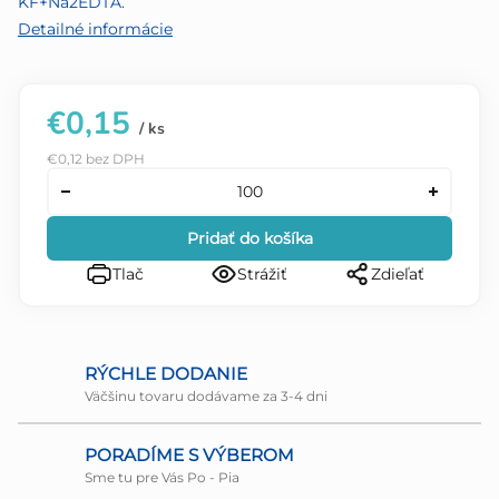
KF+Na2EDTA.
Detailné informácie
€0,15
/ ks
€0,12 bez DPH
Pridať do košíka
Tlač
Strážiť
Zdieľať
RÝCHLE DODANIE
Väčšinu tovaru dodávame za 3-4 dni
PORADÍME S VÝBEROM
Sme tu pre Vás Po - Pia