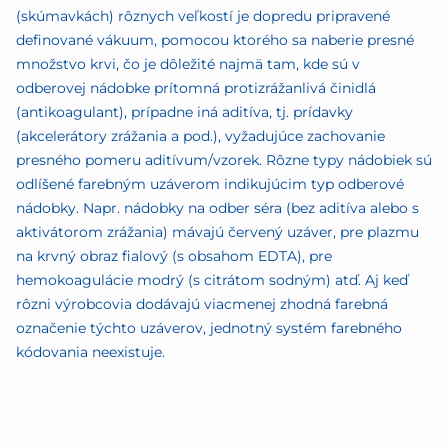
(skúmavkách) rôznych veľkostí je dopredu pripravené
definované vákuum, pomocou ktorého sa naberie presné
množstvo krvi, čo je dôležité najmä tam, kde sú v
odberovej nádobke prítomná protizrážanlivá činidlá
(antikoagulant), prípadne iná aditíva, tj. prídavky
(akcelerátory zrážania a pod.), vyžadujúce zachovanie
presného pomeru aditívum/vzorek. Rôzne typy nádobiek sú
odlíšené farebným uzáverom indikujúcim typ odberové
nádobky. Napr. nádobky na odber séra (bez aditíva alebo s
aktivátorom zrážania) mávajú červený uzáver, pre plazmu
na krvný obraz fialový (s obsahom EDTA), pre
hemokoagulácie modrý (s citrátom sodným) atď. Aj keď
rôzni výrobcovia dodávajú viacmenej zhodná farebná
označenie týchto uzáverov, jednotný systém farebného
kódovania neexistuje.