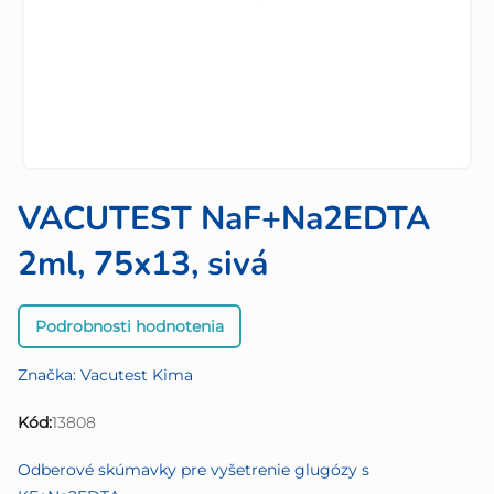
VACUTEST NaF+Na2EDTA
2ml, 75x13, sivá
Priemerné
Podrobnosti hodnotenia
hodnotenie
produktu
Značka:
Vacutest Kima
je
0,0
Kód:
13808
z
5
Odberové skúmavky pre vyšetrenie glugózy s
hviezdičiek.