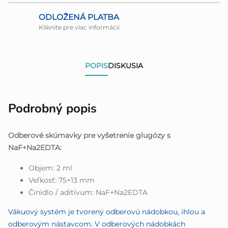
ODLOŽENÁ PLATBA
Kliknite pre viac informácií
POPIS
DISKUSIA
Podrobný popis
Odberové skúmavky pre vyšetrenie glugózy s
NaF+Na2EDTA:
Objem: 2 ml
Veľkosť: 75×13 mm
Činidlo / aditívum: NaF+Na2EDTA
Vákuový systém je tvorený odberovú nádobkou, ihlou a
odberovým nástavcom. V odberových nádobkách