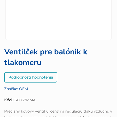
Ventilček pre balónik k
tlakomeru
Priemerné
Podrobnosti hodnotenia
hodnotenie
produktu
Značka:
OEM
je
0,0
Kód:
XS6067MMA
z
5
Precízny kovový ventil určený na reguláciu tlaku vzduchu v
hviezdičiek.