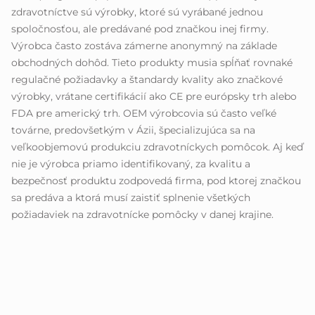
zdravotníctve sú výrobky, ktoré sú vyrábané jednou
spoločnosťou, ale predávané pod značkou inej firmy.
Výrobca často zostáva zámerne anonymný na základe
obchodných dohôd. Tieto produkty musia spĺňať rovnaké
regulačné požiadavky a štandardy kvality ako značkové
výrobky, vrátane certifikácií ako CE pre európsky trh alebo
FDA pre americký trh. OEM výrobcovia sú často veľké
továrne, predovšetkým v Ázii, špecializujúca sa na
veľkoobjemovú produkciu zdravotníckych pomôcok. Aj keď
nie je výrobca priamo identifikovaný, za kvalitu a
bezpečnosť produktu zodpovedá firma, pod ktorej značkou
sa predáva a ktorá musí zaistiť splnenie všetkých
požiadaviek na zdravotnícke pomôcky v danej krajine.