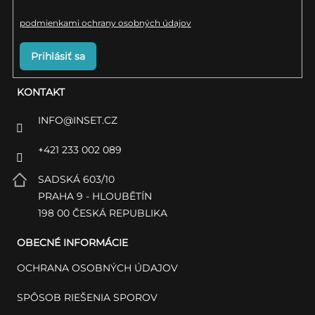
Vložením e-mailu súhlasíte s
podmienkami ochrany osobných údajov
Prihlásiť sa
KONTAKT
INFO
@
INSET.CZ
+421 233 002 089
SADSKÁ 603/10
PRAHA 9 - HLOUBĚTÍN
198 00 ČESKÁ REPUBLIKA
OBECNÉ INFORMÁCIE
OCHRANA OSOBNÝCH ÚDAJOV
SPÔSOB RIEŠENIA SPOROV