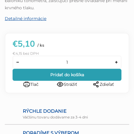
balóniku tonometra, zaisťujúci presné ovládanie pri meraní
krvného tlaku.
Detailné informácie
€5,10
/ ks
€4,15 bez DPH
Pridať do košíka
Tlač
Strážiť
Zdieľať
RÝCHLE DODANIE
Väčšinu tovaru dodávame za 3-4 dni
PORADÍME S VÝBEROM