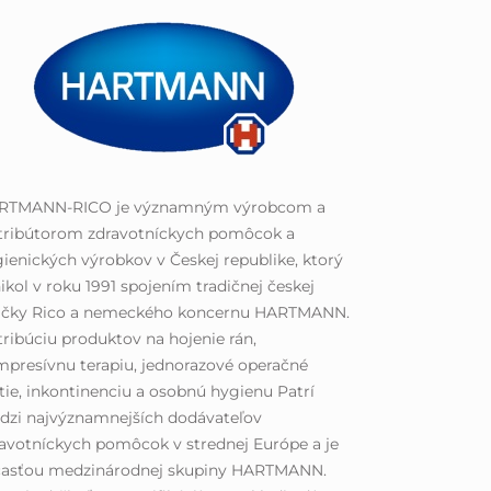
RTMANN-RICO je významným výrobcom a
stribútorom zdravotníckych pomôcok a
ienických výrobkov v Českej republike, ktorý
ikol v roku 1991 spojením tradičnej českej
ačky Rico a nemeckého koncernu HARTMANN.
tribúciu produktov na hojenie rán,
presívnu terapiu, jednorazové operačné
tie, inkontinenciu a osobnú hygienu Patrí
dzi najvýznamnejších dodávateľov
avotníckych pomôcok v strednej Európe a je
časťou medzinárodnej skupiny HARTMANN.