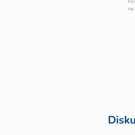
Fir
na 
Disku