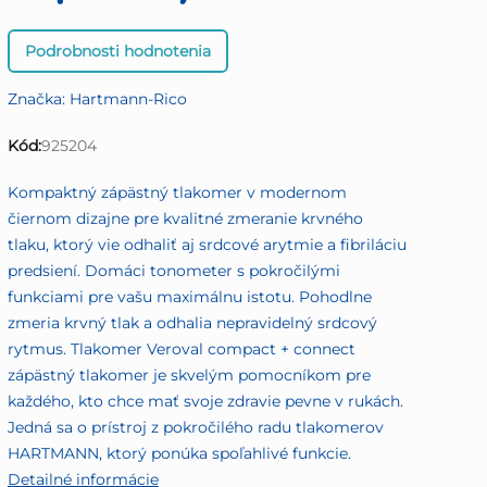
Priemerné
Podrobnosti hodnotenia
hodnotenie
produktu
Značka:
Hartmann-Rico
je
0,0
Kód:
925204
z
5
Kompaktný zápästný tlakomer v modernom
hviezdičiek.
čiernom dizajne pre kvalitné zmeranie krvného
tlaku, ktorý vie odhaliť aj srdcové arytmie a fibriláciu
predsiení. Domáci tonometer s pokročilými
funkciami pre vašu maximálnu istotu. Pohodlne
zmeria krvný tlak a odhalia nepravidelný srdcový
rytmus. Tlakomer Veroval compact + connect
zápästný tlakomer je skvelým pomocníkom pre
každého, kto chce mať svoje zdravie pevne v rukách.
Jedná sa o prístroj z pokročilého radu tlakomerov
HARTMANN, ktorý ponúka spoľahlivé funkcie.
Detailné informácie