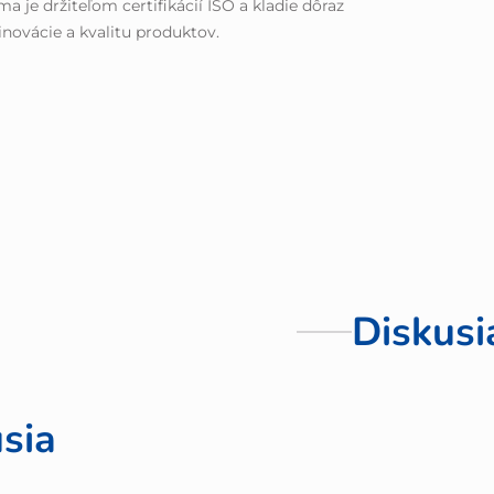
ma je držiteľom certifikácií ISO a kladie dôraz
inovácie a kvalitu produktov.
Diskusi
sia