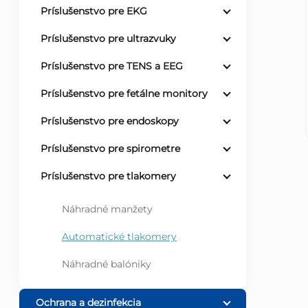
Príslušenstvo pre EKG
ý
Príslušenstvo pre ultrazvuky
p
Príslušenstvo pre TENS a EEG
a
Príslušenstvo pre fetálne monitory
Príslušenstvo pre endoskopy
n
Príslušenstvo pre spirometre
e
Príslušenstvo pre tlakomery
l
Náhradné manžety
Automatické tlakomery
Náhradné balóniky
Ochrana a dezinfekcia