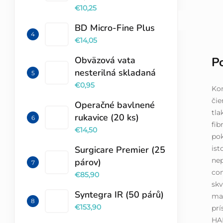
€10,25
BD Micro-Fine Plus
€14,05
P
Obväzová vata
nesterilná skladaná
€0,95
Ko
čie
Operačné bavlnené
tla
rukavice (20 ks)
fib
€14,50
pok
ist
Surgicare Premier (25
nep
párov)
com
€85,90
sk
Syntegra IR (50 párů)
mať
€153,90
prí
HAR