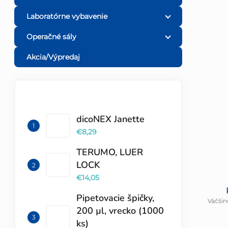
Laboratórne vybavenie
Operačné sály
Akcia/Výpredaj
TOP 10 PRODUKTOV
dicoNEX Janette
€8,29
TERUMO, LUER
LOCK
€14,05
Pipetovacie špičky,
Väčšin
200 µl, vrecko (1000
ks)