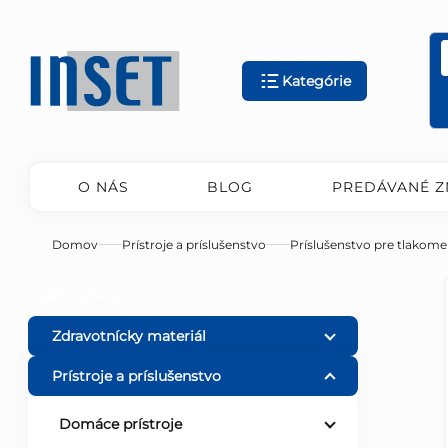
Prejsť
na
obsah
Kategórie
O NÁS
BLOG
PREDÁVANÉ Z
Domov
Prístroje a príslušenstvo
Príslušenstvo pre tlakome
B
Preskočiť
KATEGÓRIE
kategórie
o
Zdravotnícky materiál
Prístroje a príslušenstvo
č
Domáce prístroje
n