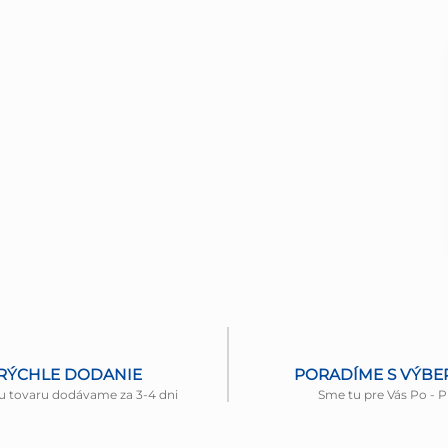
RÝCHLE DODANIE
PORADÍME S VÝB
u tovaru dodávame za 3-4 dni
Sme tu pre Vás Po - P