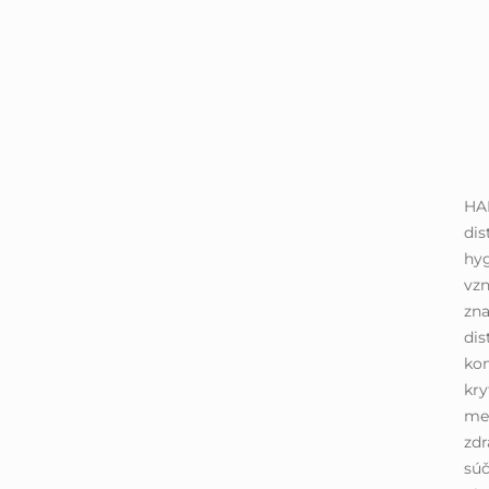
HA
di
hyg
vzn
zn
dis
kom
kry
me
zdr
sú