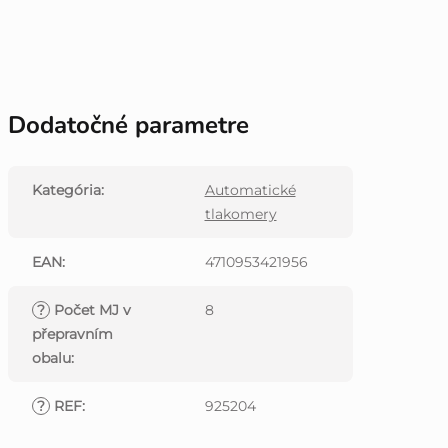
Dodatočné parametre
Kategória
:
Automatické
tlakomery
EAN
:
4710953421956
?
Počet MJ v
8
přepravním
obalu
:
?
REF
:
925204