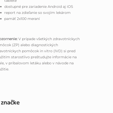
tablete
dostupné pre zariadenie Android aj iOS
report na zdieľanie so svojím lekárom
pamäť 2x100 meraní
ozornenie:
V prípade všetkých zdravotníckych
môcok (ZP) alebo diagnostických
avotníckych pomôcok in vitro (IVD) si pred
žitím starostlivo preštudujte informácie na
le, v príbalovom letáku alebo v návode na
žitie.
 značke