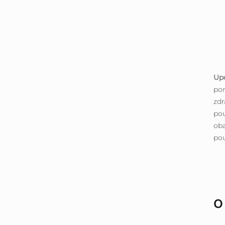
Up
po
zdr
pou
oba
pou
O