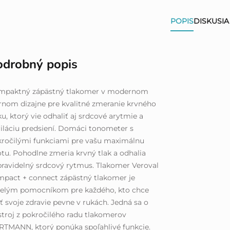
POPIS
DISKUSIA
odrobný popis
mpaktný zápästný tlakomer v modernom
rnom dizajne pre kvalitné zmeranie krvného
ku, ktorý vie odhaliť aj srdcové arytmie a
riláciu predsiení. Domáci tonometer s
ročilými funkciami pre vašu maximálnu
otu. Pohodlne zmeria krvný tlak a odhalia
ravidelný srdcový rytmus. Tlakomer Veroval
pact + connect zápästný tlakomer je
velým pomocníkom pre každého, kto chce
 svoje zdravie pevne v rukách. Jedná sa o
stroj z pokročilého radu tlakomerov
TMANN, ktorý ponúka spoľahlivé funkcie.