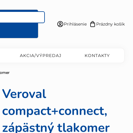
Prihlásenie
Prázdny košík
Nákupný
košík
AKCIA/VÝPREDAJ
KONTAKTY
komer
Veroval
compact+connect,
zápästný tlakomer