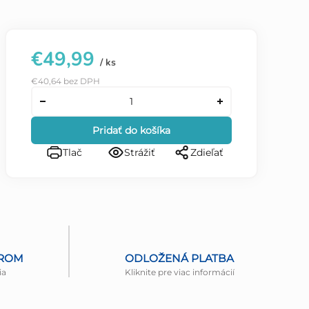
€49,99
/ ks
€40,64 bez DPH
Pridať do košíka
Tlač
Strážiť
Zdieľať
EROM
ODLOŽENÁ PLATBA
ia
Kliknite pre viac informácií