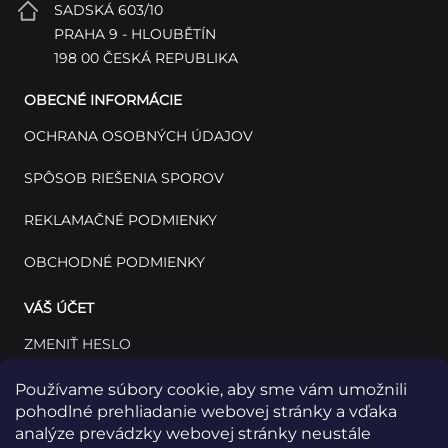
SADSKÁ 603/10
PRAHA 9 - HLOUBĚTÍN
198 00 ČESKÁ REPUBLIKA
OBECNÉ INFORMÁCIE
OCHRANA OSOBNÝCH ÚDAJOV
SPÔSOB RIEŠENIA SPOROV
REKLAMAČNÉ PODMIENKY
OBCHODNÉ PODMIENKY
VÁŠ ÚČET
ZMENIŤ HESLO
VÁŠ PROFIL
Používame súbory cookie, aby sme vám umožnili
pohodlné prehliadanie webovej stránky a vďaka
VAŠE OBJEDNÁVKY
analýze prevádzky webovej stránky neustále