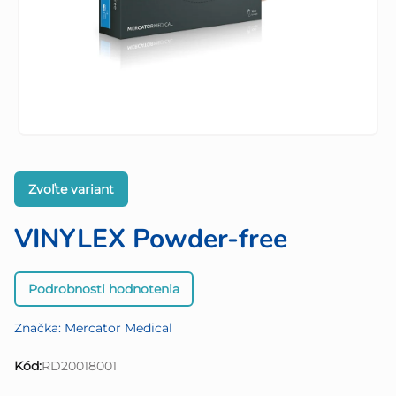
Zvoľte variant
VINYLEX Powder-free
Priemerné
Podrobnosti hodnotenia
hodnotenie
produktu
Značka:
Mercator Medical
je
0,0
Kód:
RD20018001
z