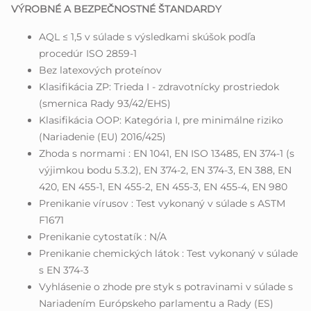
VÝROBNÉ A BEZPEČNOSTNÉ ŠTANDARDY
AQL ≤ 1,5 v súlade s výsledkami skúšok podľa
procedúr ISO 2859-1
Bez latexových proteínov
Klasifikácia ZP: Trieda I - zdravotnícky prostriedok
(smernica Rady 93/42/EHS)
Klasifikácia OOP: Kategória I, pre minimálne riziko
(Nariadenie (EU) 2016/425)
Zhoda s normami : EN 1041, EN ISO 13485, EN 374-1 (s
výjimkou bodu 5.3.2), EN 374-2, EN 374-3, EN 388, EN
420, EN 455-1, EN 455-2, EN 455-3, EN 455-4, EN 980
Prenikanie vírusov : Test vykonaný v súlade s ASTM
F1671
Prenikanie cytostatík : N/A
Prenikanie chemických látok : Test vykonaný v súlade
s EN 374-3
Vyhlásenie o zhode pre styk s potravinami v súlade s
Nariadením Európskeho parlamentu a Rady (ES)