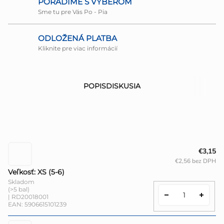
PORADÍME S VÝBEROM
Sme tu pre Vás Po - Pia
ODLOŽENÁ PLATBA
Kliknite pre viac informácií
POPIS
DISKUSIA
€3,15
€2,56 bez DPH
Veľkosť: XS (5-6)
Skladom
(>5 bal)
| RD20018001
EAN:
5906615101239