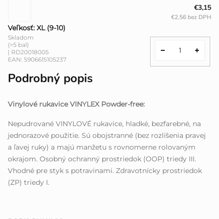
€3,15
€2,56 bez DPH
Veľkosť: XL (9-10)
Skladom
(>5 bal)
| RD20018005
EAN:
5906615105237
Podrobný popis
Vinylové rukavice VINYLEX Powder-free:
Nepudrované VINYLOVÉ rukavice, hladké, bezfarebné, na
jednorazové použitie. Sú obojstranné (bez rozlíšenia pravej
a ľavej ruky) a majú manžetu s rovnomerne rolovaným
okrajom. Osobný ochranný prostriedok (OOP) triedy III.
Vhodné pre styk s potravinami. Zdravotnícky prostriedok
(ZP) triedy I.