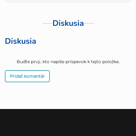
Diskusia
Diskusia
Buďte prvý, kto napíše príspevok k tejto položke.
Pridať komentár
Z
á