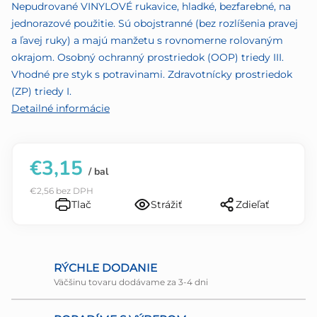
5
Nepudrované VINYLOVÉ rukavice, hladké, bezfarebné, na
hviezdičiek.
jednorazové použitie. Sú obojstranné (bez rozlíšenia pravej
a ľavej ruky) a majú manžetu s rovnomerne rolovaným
okrajom. Osobný ochranný prostriedok (OOP) triedy III.
Vhodné pre styk s potravinami. Zdravotnícky prostriedok
(ZP) triedy I.
Detailné informácie
€3,15
/ bal
€2,56 bez DPH
Tlač
Strážiť
Zdieľať
RÝCHLE DODANIE
Väčšinu tovaru dodávame za 3-4 dni