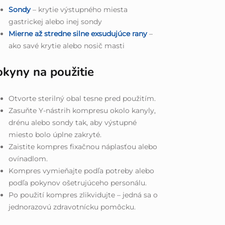
Sondy
– krytie výstupného miesta
gastrickej alebo inej sondy
Mierne až stredne silne exsudujúce rany
–
ako savé krytie alebo nosič masti
okyny na použitie
Otvorte sterilný obal tesne pred použitím.
Zasuňte Y-nástrih kompresu okolo kanyly,
drénu alebo sondy tak, aby výstupné
miesto bolo úplne zakryté.
Zaistite kompres fixačnou náplasťou alebo
ovínadlom.
Kompres vymieňajte podľa potreby alebo
podľa pokynov ošetrujúceho personálu.
Po použití kompres zlikvidujte – jedná sa o
jednorazovú zdravotnícku pomôcku.