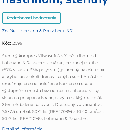
Priemerné
Podrobnosti hodnotenia
hodnotenie
produktu
Značka:
Lohmann & Rauscher (L&R)
je
0,0
Kód:
12099
z
5
Sterilný kompres Vliwasoft® s Y-nástrihom od
hviezdičiek.
Lohmann & Rauscher z mäkkej netkanej textílie
(67% viskóza, 33% polyester) je určený na ošetrenie
a krytie rán v okolí drénov, kanýl a sond. Y-nástrih
umožňuje presné priloženie kompresu okolo
výstupného miesta bez nutnosti strihania. Nízky
sklon na prilepenie k rane, savý a mäkký materiál.
Sterilné, balené po dvoch. Dostupný vo variantoch
7,5×7,5 cm/bal. 50×2 ks (REF 12099) a 10×10 cm/bal.
50×2 ks (REF 12098). Lohmann & Rauscher.
Detailné informácie