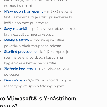
nutnosti strihania.
Nízky sklon k prilepeniu
– mäkká netkaná
textília minimalizuje riziko prisychania ku
koži alebo rane pri preväze.
Savý materiál
– spoľahlivo vstrebáva sekrét,
krv a exsudát z miesta vstupu.
Mäkký a šetrný
– vhodný aj na citlivú
pokožku v okolí vstupného miesta.
Sterilné prevedenie
– každý kompres je
sterilne balený po dvoch kusoch na
hygienické a bezpečné použitie.
Zloženie bez latexu
– 67 % viskóza, 33 %
polyester.
Dve veľkosti
– 7,5×7,5 cm a 10×10 cm pre
rôzne typy vstupov a telesných partií.
ko Vliwasoft® s Y-nástrihom
unguje?