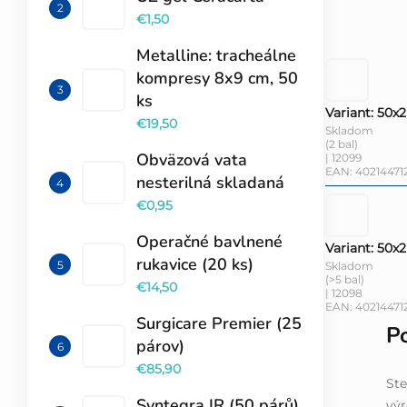
€1,50
Metalline: tracheálne
kompresy 8x9 cm, 50
ks
Variant: 50x
€19,50
Skladom
(2 bal)
Obväzová vata
| 12099
EAN:
40214471
nesterilná skladaná
€0,95
Operačné bavlnené
Variant: 50x
rukavice (20 ks)
Skladom
(>5 bal)
€14,50
| 12098
EAN:
40214471
Surgicare Premier (25
P
párov)
€85,90
St
Syntegra IR (50 párů)
výr