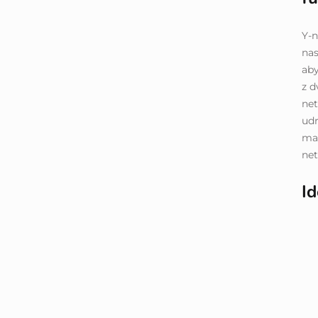
Y-n
nas
ab
z d
net
udr
mat
net
Id