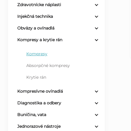
Zdravotnícke náplasti
ý
Injekčná technika
p
Obväzy a ovínadlá
a
Kompresy a krytie rán
n
Kompresy
Absorpčné kompresy
e
Krytie rán
l
Kompresívne ovínadlá
Diagnostika a odbery
Buničina, vata
Jednorazové nástroje