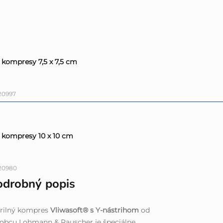
2 kompresy 7,5 x 7,5 cm
20997
2 kompresy 10 x 10 cm
20980
odrobný popis
erilný kompres
Vliwasoft® s Y-nástrihom
od
obcu Lohmann & Rauscher je špeciálne