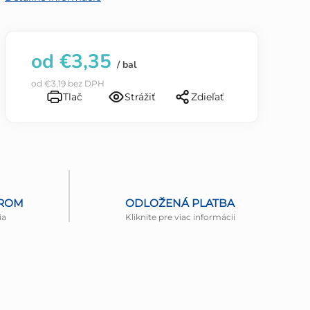
od
€3,35
/ bal
od
€3,19
bez DPH
Tlač
Strážiť
Zdieľať
EROM
ODLOŽENÁ PLATBA
ia
Kliknite pre viac informácií