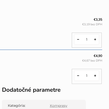
€3,35
€3,19 bez DPH
€4,90
€4,67 bez DPH
Dodatočné parametre
Kategória
:
Kompresy