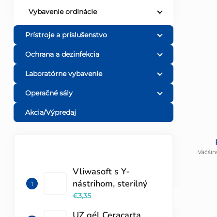
Vybavenie ordinácie
Prístroje a príslušenstvo
Ochrana a dezinfekcia
Laboratórne vybavenie
Operačné sály
Akcia/Výpredaj
Väčšin
TOP 10 PRODUKTOV
Vliwasoft s Y-
nástrihom, sterilný
€3,35
UZ gél Ceracarta