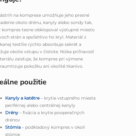
ástrih na komprese umožňuje jeho presné
adenie okolo drénu, kanyly alebo sondy tak,
y kompres tesne obklopoval výstupné miesto
voch strán a spoľahlivo ho kryl. Materiál z
kanej textílie rýchlo absorbuje sekrét a
žuje okolie vstupu v čistote. Nízka priľnavosť
eriálu zaisťuje, že kompres pri výmene
raumtizuje pokožku ani okolité tkanivo.
eálne použitie
Kanyly a katétre
– krytie vstupného miesta
periférnej alebo centrálnej kanyly
Drény
– fixácia a krytie pooperačných
drénov
Stómia
– podkladový kompres v okolí
stómie