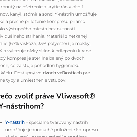
rhnutý na ošetrenie a krytie rán v okolí
nov, kanýl, stómií a sond. Y-nástrih umožňuje
ké a presné priloženie kompresu priamo
lo výstupného miesta bez nutnosti
ividuálneho strihania. Materiál z netkanej
tílie (67% viskóza, 33% polyester) je mäkký,
ý a vykazuje nízky sklon k prilepeniu k rane.
dý kompres je sterilne balený po dvoch
och, čo zaisťuje pohodlnú hygienickú
ikáciu. Dostupný vo
dvoch veľkostiach
pre
ne typy a umiestnenie vstupov.
rečo zvoliť práve Vliwasoft®
 Y-nástrihom?
Y-nástrih
– špeciálne tvarovaný nastrih
umožňuje jednoduché priloženie kompresu
okolo kanýl, drénov, stómií a sond bez