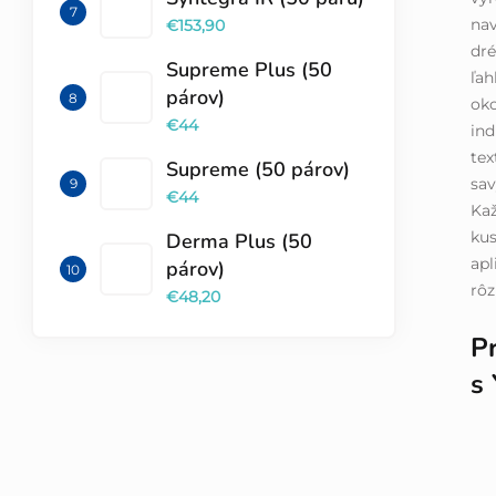
nav
€153,90
dré
Supreme Plus (50
ľah
párov)
oko
€44
ind
tex
Supreme (50 párov)
sav
€44
Kaž
kus
Derma Plus (50
apl
párov)
rôz
€48,20
P
s