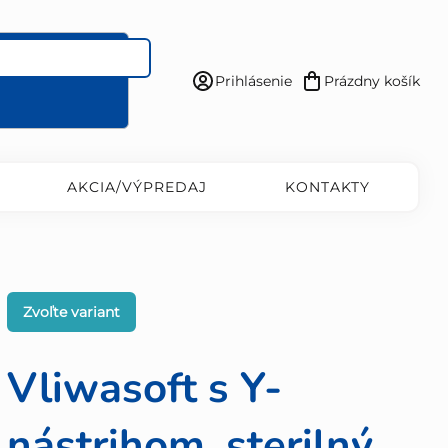
Prihlásenie
Prázdny košík
Nákupný
košík
AKCIA/VÝPREDAJ
KONTAKTY
Zvoľte variant
Vliwasoft s Y-
nástrihom, sterilný