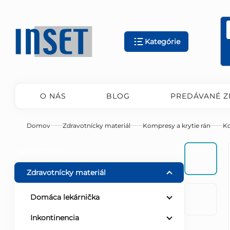
Prejsť
na
obsah
Kategórie
O NÁS
BLOG
PREDÁVANÉ Z
Domov
Zdravotnícky materiál
Kompresy a krytie rán
K
B
Preskočiť
KATEGÓRIE
kategórie
o
Zdravotnícky materiál
č
Domáca lekárnička
Inkontinencia
n