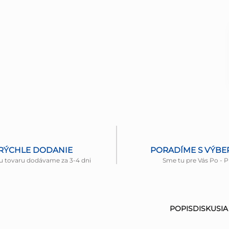
RÝCHLE DODANIE
PORADÍME S VÝB
u tovaru dodávame za 3-4 dni
Sme tu pre Vás Po - P
POPIS
DISKUSIA