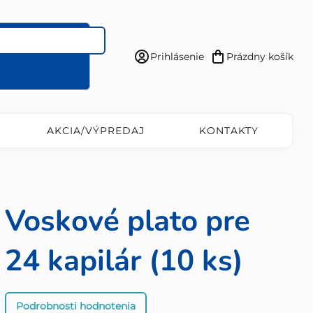
Prihlásenie
Prázdny košík
Nákupný
košík
AKCIA/VÝPREDAJ
KONTAKTY
Voskové plato pre
24 kapilár (10 ks)
Priemerné
Podrobnosti hodnotenia
hodnotenie