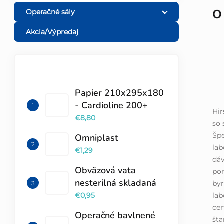
O
Operačné sály
Akcia/Výpredaj
TOP 10 PRODUKTOV
Papier 210x295x180
- Cardioline 200+
Hi
€8,80
so 
Špe
Omniplast
lab
€1,29
dáv
Obväzová vata
por
nesterilná skladaná
byr
lab
€0,95
cer
Operačné bavlnené
šta