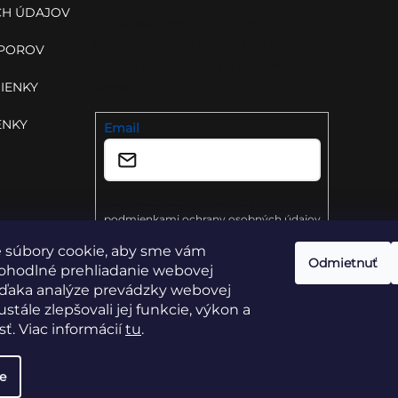
H ÚDAJOV
Vložte svoj e-mail a my Vám
budeme zasielať informácie o
SPOROV
nových produktoch na našom e-
IENKY
shope.
ENKY
Email
Vložením e-mailu súhlasíte s
podmienkami ochrany osobných údajov
 súbory cookie, aby sme vám
Prihlásiť sa
Odmietnuť
ohodlné prehliadanie webovej
vďaka analýze prevádzky webovej
stále zlepšovali jej funkcie, výkon a
ť. Viac informácií
tu
.
e