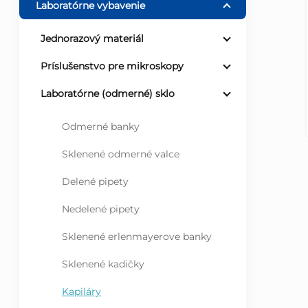
Laboratórne vybavenie
ý
Jednorazový materiál
p
Príslušenstvo pre mikroskopy
a
Laboratórne (odmerné) sklo
n
Odmerné banky
Sklenené odmerné valce
e
Delené pipety
l
Nedelené pipety
Sklenené erlenmayerove banky
Sklenené kadičky
Kapiláry