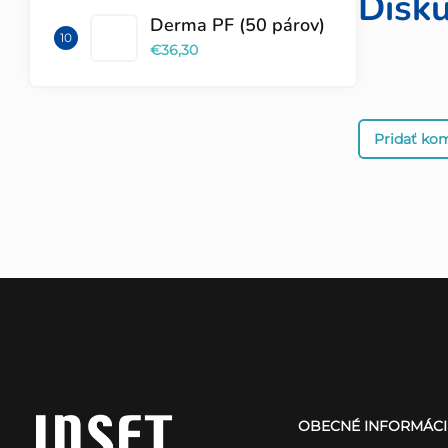
Disku
Derma PF (50 párov)
€36,30
Pridať ko
Z
á
OBECNÉ INFORMÁCI