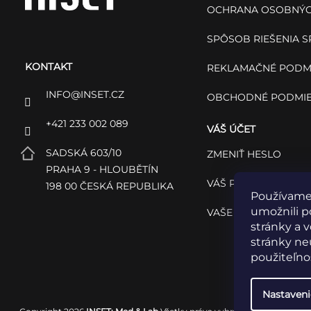
p
OCHRANA OSOBNÝC
ä
SPÔSOB RIEŠENIA 
KONTAKT
t
REKLAMAČNÉ PODM
INFO
@
INSET.CZ
OBCHODNÉ PODMI
i
+421 233 002 089
VÁŠ ÚČET
e
SADSKÁ 603/10
ZMENIŤ HESLO
PRAHA 9 - HLOUBĚTÍN
VÁŠ PROFIL
198 00 ČESKÁ REPUBLIKA
Používame
umožnili p
VAŠE OBJEDNÁVKY
stránky a 
stránky neu
použiteľnos
Nastaveni