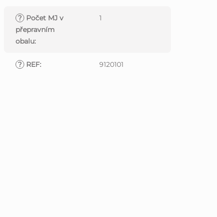
?
Počet MJ v
1
přepravním
obalu
:
?
REF
:
9120101