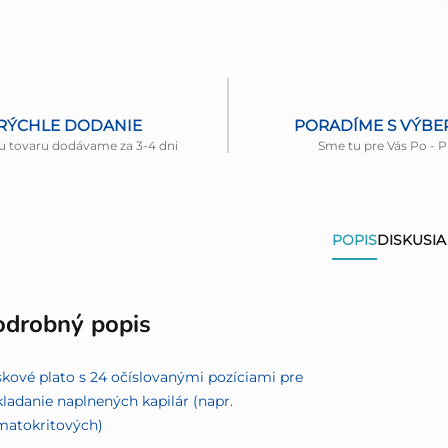
RÝCHLE DODANIE
PORADÍME S VÝB
u tovaru dodávame za 3-4 dni
Sme tu pre Vás Po - P
POPIS
DISKUSIA
odrobný popis
kové plato s 24 očíslovanými pozíciami pre
ladanie naplnených kapilár (napr.
matokritových)