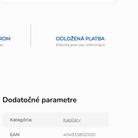
EROM
ODLOŽENÁ PLATBA
ia
Kliknite pre viac informácií
Dodatočné parametre
Kategória
:
Kapiláry
EAN
:
4049338021031