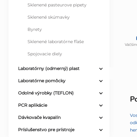
Sklenené pasteurove pipety
Sklenené skúmavky
Byrety
Sklenené laboratórne fľaše
Väčšin
Spojovacie diely
Laboratórny (odmerný) plast
Laboratórne pomôcky
Odolné výrobky (TEFLON)
P
PCR aplikácie
Vos
Dávkovače kvapalín
odk
Príslušenstvo pre prístroje
he