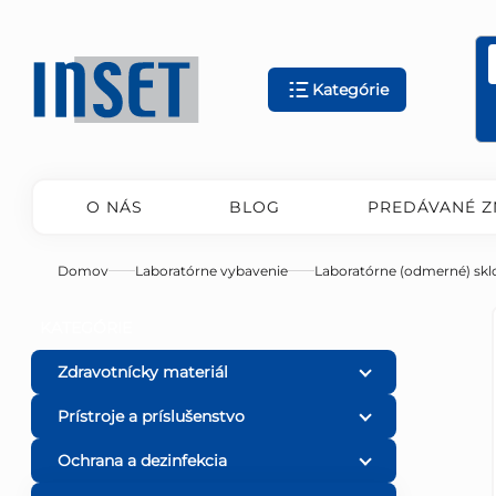
Prejsť
na
obsah
Kategórie
O NÁS
BLOG
PREDÁVANÉ Z
Domov
Laboratórne vybavenie
Laboratórne (odmerné) skl
B
Preskočiť
KATEGÓRIE
kategórie
o
Zdravotnícky materiál
Prístroje a príslušenstvo
č
Ochrana a dezinfekcia
n