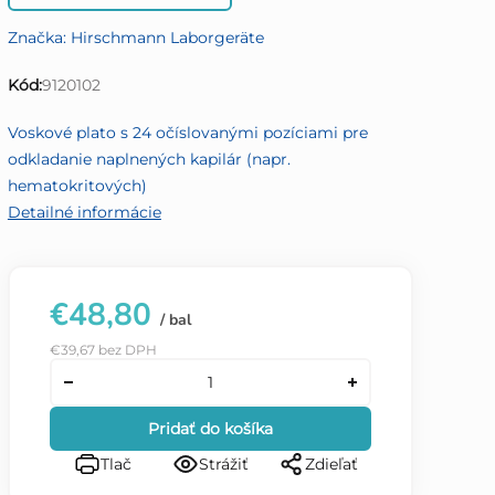
produktu
Značka:
Hirschmann Laborgeräte
je
0,0
Kód:
9120102
z
5
Voskové plato s 24 očíslovanými pozíciami pre
hviezdičiek.
odkladanie naplnených kapilár (napr.
hematokritových)
Detailné informácie
€48,80
/ bal
€39,67 bez DPH
Pridať do košíka
Tlač
Strážiť
Zdieľať