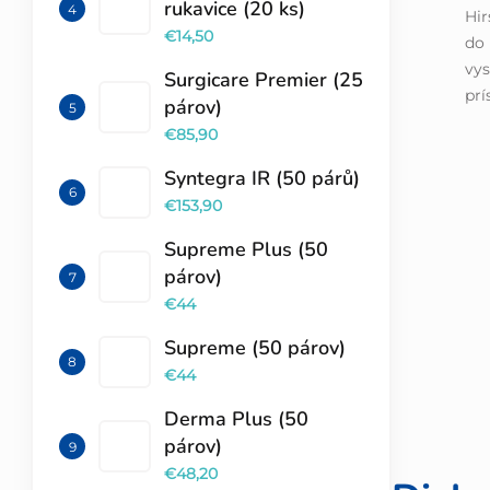
rukavice (20 ks)
Hir
€14,50
do 
vys
Surgicare Premier (25
prí
párov)
€85,90
Syntegra IR (50 párů)
€153,90
Supreme Plus (50
párov)
€44
Supreme (50 párov)
€44
Derma Plus (50
párov)
€48,20