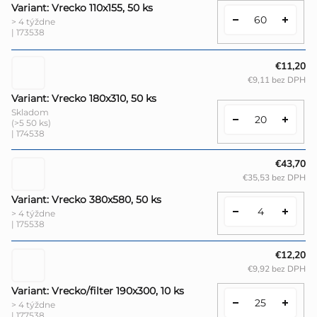
Variant: Vrecko 110x155, 50 ks
> 4 týždne
| 173538
€11,20
€9,11 bez DPH
Variant: Vrecko 180x310, 50 ks
Skladom
(>5 50 ks)
| 174538
€43,70
€35,53 bez DPH
Variant: Vrecko 380x580, 50 ks
> 4 týždne
| 175538
€12,20
€9,92 bez DPH
Variant: Vrecko/filter 190x300, 10 ks
> 4 týždne
| 177538