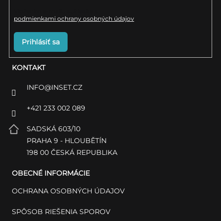
Vložením e-mailu súhlasíte s
podmienkami ochrany osobných údajov
Prihlásiť sa
KONTAKT
INFO
@
INSET.CZ
+421 233 002 089
SADSKÁ 603/10
PRAHA 9 - HLOUBĚTÍN
198 00 ČESKÁ REPUBLIKA
OBECNÉ INFORMÁCIE
OCHRANA OSOBNÝCH ÚDAJOV
SPÔSOB RIEŠENIA SPOROV