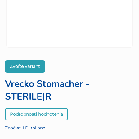
Zvoľte variant
Vrecko Stomacher -
STERILE|R
Priemerné
Podrobnosti hodnotenia
hodnotenie
produktu
Značka:
LP Italiana
je
0,0