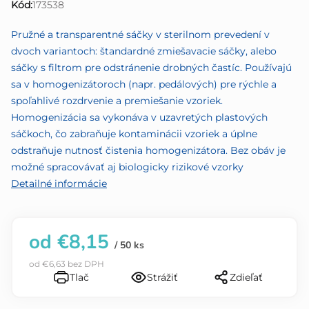
Kód:
173538
z
5
Pružné a transparentné sáčky v sterilnom prevedení v
hviezdičiek.
dvoch variantoch: štandardné zmiešavacie sáčky, alebo
sáčky s filtrom pre odstránenie drobných častíc. Používajú
sa v homogenizátoroch (napr. pedálových) pre rýchle a
spoľahlivé rozdrvenie a premiešanie vzoriek.
Homogenizácia sa vykonáva v uzavretých plastových
sáčkoch, čo zabraňuje kontaminácii vzoriek a úplne
odstraňuje nutnosť čistenia homogenizátora. Bez obáv je
možné spracovávať aj biologicky rizikové vzorky
Detailné informácie
od
€8,15
/ 50 ks
od
€6,63
bez DPH
Tlač
Strážiť
Zdieľať