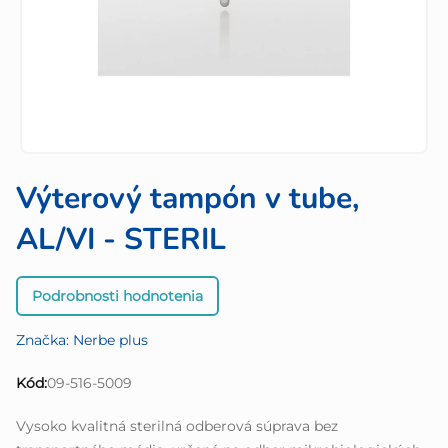
Výterový tampón v tube,
AL/VI - STERIL
Priemerné
Podrobnosti hodnotenia
hodnotenie
produktu
Značka:
Nerbe plus
je
0,0
Kód:
09-516-5009
z
5
Vysoko kvalitná sterilná odberová súprava bez
hviezdičiek.