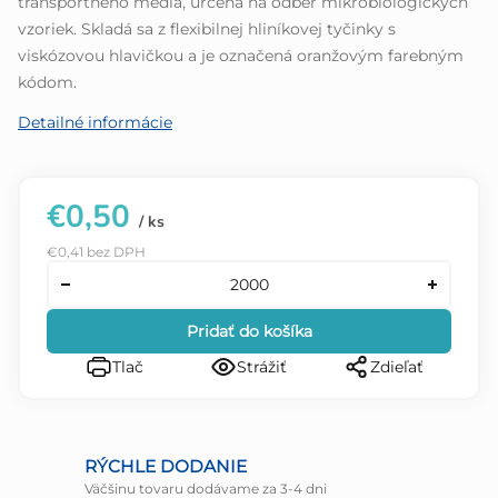
transportného média, určená na odber mikrobiologických
vzoriek. Skladá sa z flexibilnej hliníkovej tyčinky s
viskózovou hlavičkou a je označená oranžovým farebným
kódom.
Detailné informácie
€0,50
/ ks
€0,41 bez DPH
Pridať do košíka
Tlač
Strážiť
Zdieľať
RÝCHLE DODANIE
Väčšinu tovaru dodávame za 3-4 dni