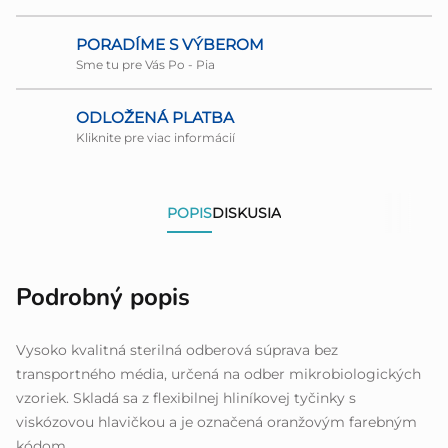
PORADÍME S VÝBEROM
Sme tu pre Vás Po - Pia
ODLOŽENÁ PLATBA
Kliknite pre viac informácií
POPIS
DISKUSIA
Podrobný popis
Vysoko kvalitná sterilná odberová súprava bez
transportného média, určená na odber mikrobiologických
vzoriek. Skladá sa z flexibilnej hliníkovej tyčinky s
viskózovou hlavičkou a je označená oranžovým farebným
kódom.