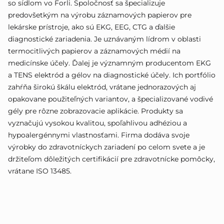
so sídlom vo Forli. Spoločnosť sa špecializuje
predovšetkým na výrobu záznamových papierov pre
lekárske prístroje, ako sú EKG, EEG, CTG a ďalšie
diagnostické zariadenia. Je uznávaným lídrom v oblasti
termocitlivých papierov a záznamových médií na
medicínske účely. Ďalej je významným producentom EKG
a TENS elektród a gélov na diagnostické účely. Ich portfólio
zahŕňa širokú škálu elektród, vrátane jednorazových aj
opakovane použiteľných variantov, a špecializované vodivé
gély pre rôzne zobrazovacie aplikácie. Produkty sa
vyznačujú vysokou kvalitou, spoľahlivou adhéziou a
hypoalergénnymi vlastnosťami. Firma dodáva svoje
výrobky do zdravotníckych zariadení po celom svete a je
držiteľom dôležitých certifikácií pre zdravotnícke pomôcky,
vrátane ISO 13485.