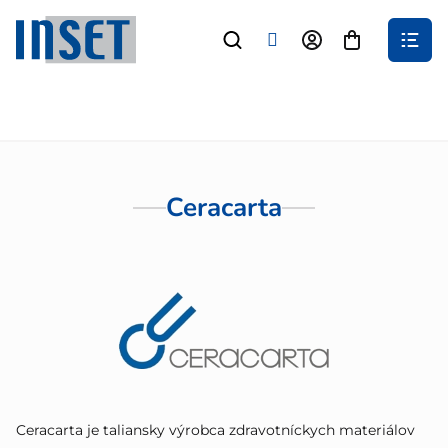
Prejsť
na
Nákupný
obsah
košík
Ceracarta
Ceracarta je taliansky výrobca zdravotníckych materiálov