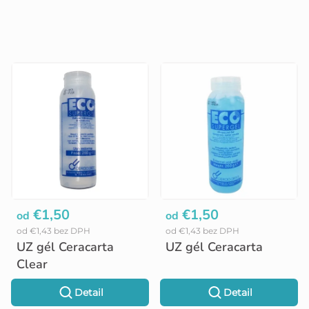
V
ý
p
i
s
p
€1,50
€1,50
r
od
od
od €1,43 bez DPH
od €1,43 bez DPH
o
UZ gél Ceracarta
UZ gél Ceracarta
d
Clear
u
Detail
Detail