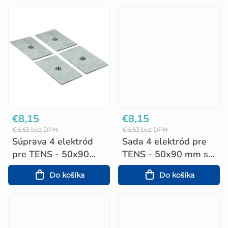
k
t
o
v
€8,15
€8,15
€6,63 bez DPH
€6,63 bez DPH
Súprava 4 elektród
Sada 4 elektród pre
pre TENS - 50x90
TENS - 50x90 mm s
mm s patentkou
káblom
Do košíka
Do košíka