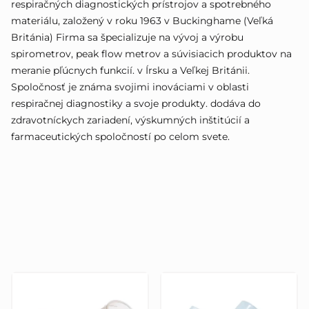
respiračných diagnostických prístrojov a spotrebného
materiálu, založený v roku 1963 v Buckinghame (Veľká
Británia) Firma sa špecializuje na vývoj a výrobu
spirometrov, peak flow metrov a súvisiacich produktov na
meranie pľúcnych funkcií. v Írsku a Veľkej Británii.
Spoločnosť je známa svojimi inováciami v oblasti
respiračnej diagnostiky a svoje produkty. dodáva do
zdravotníckych zariadení, výskumných inštitúcií a
farmaceutických spoločností po celom svete.
V
ý