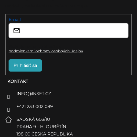
c
nových produktoch na našom e-shope.
t
i
i
Email
e
e
p
r
Vložením e-mailu súhlasíte s
podmienkami ochrany osobných údajov
v
k
Prihlásiť sa
y
KONTAKT
v
ý
INFO
@
INSET.CZ
p
+421 233 002 089
i
SADSKÁ 603/10
s
PRAHA 9 - HLOUBĚTÍN
u
198 00 ČESKÁ REPUBLIKA