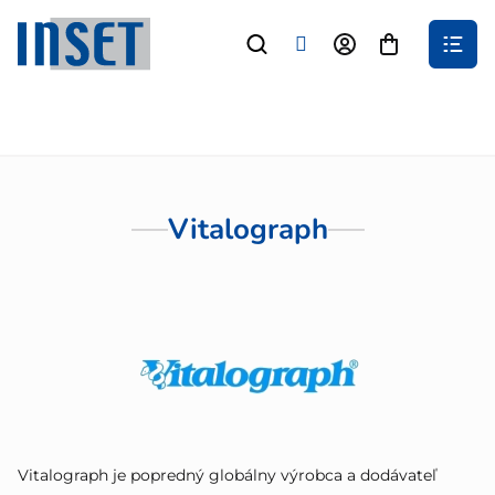
Prejsť
na
Nákupný
obsah
košík
Vitalograph
Vitalograph je popredný globálny výrobca a dodávateľ