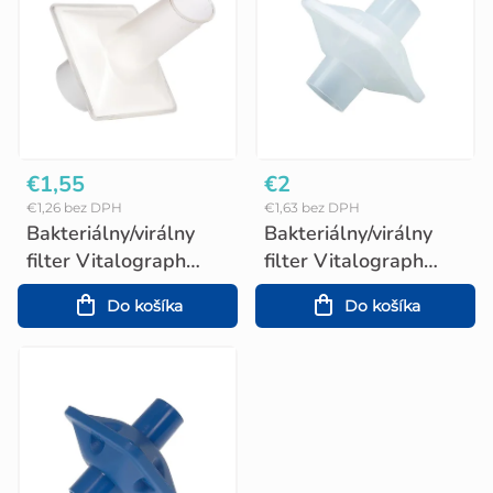
p
i
s
p
€1,55
€2
r
€1,26 bez DPH
€1,63 bez DPH
o
Bakteriálny/virálny
Bakteriálny/virálny
d
filter Vitalograph
filter Vitalograph
ECO II
(28363)
u
Do košíka
Do košíka
k
t
o
v